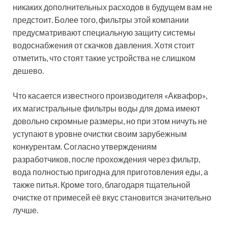
дешевые из имеющихся на рынке вариантов. Более
качественные модели именитых производителей
обойдутся вам порядка 5000-7000 рублей. Как
правило, самыми дорогостоящими являются
приборы, которые изготовлены из нержавеющей
стали.
Статья по теме:
Фильтр для воды под мойку, какой
лучше: рейтинг самых популярных
моделей
Характеристики, влияющие на качество
приборов. Рейтинг производителей.
Обзор фильтров с функцией обратного
осмоса и проточных моделей.