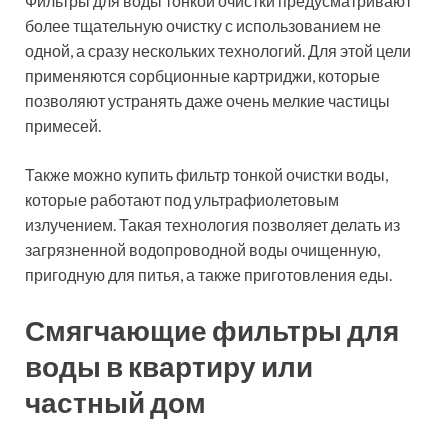
Термин «смягчающий» предусматривает применение
такого химического соединения, как полифосфат
натрия. В результате контакта с таким фильтром вода
очищается, однако использоваться для питья или
приготовления пищи она не может. Такие приборы
используют в качестве профилактики возникновения
накипи в бытовых приборах и монтируют их лишь
непосредственно перед точкой соединения с
бытовой техникой либо на основной магистрали
сразу после фильтра грубой очистки.
Смягчающий фильтр для воды «Новая вода»
Наиболее современные модели таких фильтров
оснащены технологией воздействия магнитных