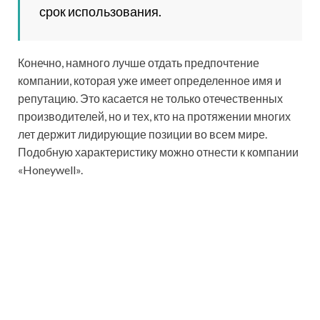
далеко не каждый готов потратить серьезные
средства на покупку фильтра. А кто-то наоборот готов
однажды вложиться, чтобы в дальнейшем получать
качественно очищенную воду. По этой причине цены
на такие устройства имеют достаточно большой
диапазон, в котором каждый может найти для себя
подходящий вариант.
Стартуют цены фильтров грубой очистки воды от
нескольких сотен и могут достигать нескольких тысяч
рублей. В первую очередь это зависит от материала,
который использовался для изготовления. Также во
внимание принимается способ, которым
производится фильтрация, а также бренд.