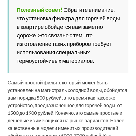
Рассмотри положительные отзывы, которые можно
найти в интернете:
«Долгое время пользовались фильтром-кувшином,
но с тех пор как в семье появились дети, задумались
о более серьезной системе очистки воды. Выбирали
тщательно, и в итоге остановились на одной из
самых современных моделей – Гейзер 3. Качеством
очистки очень довольны. Отличное устройство,
которое полностью оправдывает все деньги,
потраченные на его покупку».
Елена Тополева, г.Саратов
«Единственное, что останавливало нас с мужем от
приобретения Гейзера 3 – то, что этот прибор
отечественного производства. Ничего против не
имели, но всё же думали, что заграничные модели