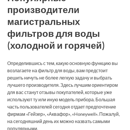
«Honeywell».
Проточный магистральный фильтр Honeywell
Когда речь заходит о приборах механической очистки,
Honeywell бесспорно признан лучшим вариантом. Их
картриджи не требуют замены и могут легко
очищаться при помощи обычной воды. Так что
никаких дополнительных расходов в будущем вам не
предстоит. Более того, фильтры этой компании
предусматривают специальную защиту системы
водоснабжения от скачков давления. Хотя стоит
отметить, что стоят такие устройства не слишком
дешево.
Что касается известного производителя «Аквафор»,