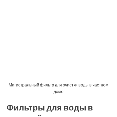
Магистральный фильтр для очистки воды в частном
доме
Фильтры для воды в
частный дом и квартиру:
разновидности
устройств
Магистральные фильтры для очистки воды в
квартире или доме делятся на несколько типов, в
зависимости от того, какую основную функцию они