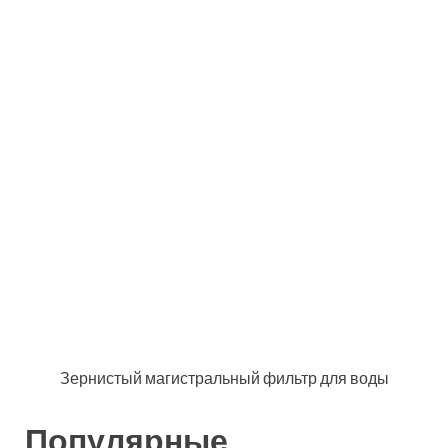
Полезный совет!
Картриджи для
фильтров требуют регулярной замены,
если вы хотите сохранить
эффективность очистки на
первоначальном уровне. Поэтому не
стоит превышать его рекомендованный
срок использования.
Конечно, намного лучше отдать предпочтение
компании, которая уже имеет определенное имя и
репутацию. Это касается не только отечественных
производителей, но и тех, кто на протяжении многих
лет держит лидирующие позиции во всем мире.
Подобную характеристику можно отнести к компании