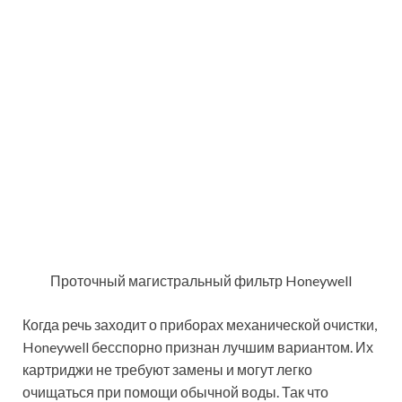
Ассортимент фильтров для воды компании Aquaprom
Полезный совет!
Обратите внимание,
что установка фильтра для горячей воды
в квартире обойдется вам заметно
дороже. Это связано с тем, что
изготовление таких приборов требует
использования специальных
термоустойчивых материалов.
Самый простой фильтр, который может быть
установлен на магистраль холодной воды, обойдется
вам порядка 500 рублей, в то время как такое же
устройство, предназначенное для горячей воды, от
1500 до 1900 рублей. Конечно, это самые простые и