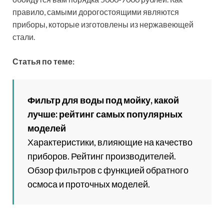
должны быть лучше. А оказалось, что вовсе нет.
Пользуемся такой трехступенчатой системой
очистки вот уже полгода, и безумно довольны.
Замечательная фильтрация при вполне разумной
цене».
Николай Попанов, г.Брянск
«Покупали магистральный проточный фильтр для
воды для дачи, так как летом проводим там много
времени. Нам срезу сказали, что в частный дом
магистральные фильтры для воды – это
идеальный вариант, так как никакими кувшинами
не отделаться. Устройство работает хорошо,
вода вкусная, питьевая».
Станислав Коротков, г.Воронеж