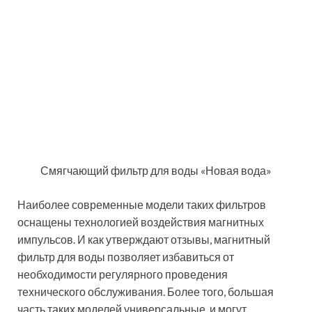
Самым универсальным из всех существующих
вариантов принято считать фильтры с зернистой
загрузкой. Они лучше прочих очищают воду и
позволяют избавить её от хлора, различных солей,
металлических и прочих механических примесей,
которые могут в ней содержаться. Таким образом,
зернистые магистральные фильтры объединяют в
себе способность как очищать, так и смягчать воду,
выступая как наиболее универсальное устройство.
Внешне корпус такого устройство похож на баллон.
При этом мощные приборы имеют и довольно
большие размеры. Поэтому их лучше устанавливать
в технических помещениях, где трубы имеют
достаточно большой диаметр. Средняя
производительность такого фильтра – 25 кубометров