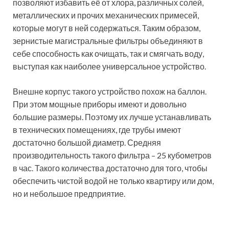
возлагаете на фильтр для воды, вам предстоит
решить ничуть не более легкую задачу и выбрать
лучшего производителя. Здесь лучшим ориентиром
для вас станут отзывы покупателей, которые уже
используют ту или иную модель прибора. Большая
часть пользователей сегодня отдает предпочтение
фирмам «Гейзер», «Аквафор», «Honeywell». Пожалуй,
на сегодняшний день их можно назвать самыми
популярными.
Фильтры производства компании «Гейзер» получили
свою популярность благодаря универсальным
характеристикам и возможности устанавливать
устройство как на магистраль холодной, так и горячей
воды. Картриджи для фильтров воды «Гейзер»
способны производить эффективную очистку от
всевозможных примесей, в том числе железа, солей и
пр.