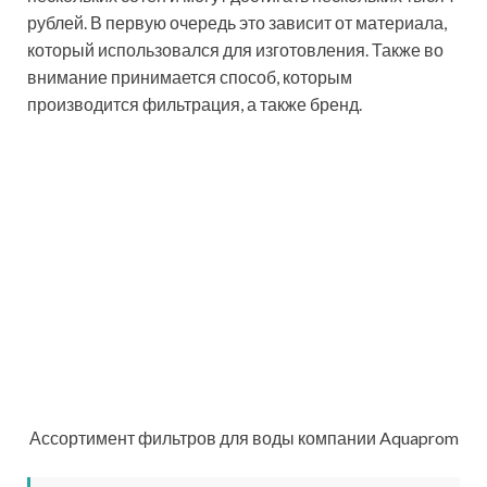
Как утверждают специалисты, трехступенчатая
система позволяет сделать процесс фильтрации
максимально эффективным, избавив проходящую
сквозь устройство воду от всех примесей и ненужных
микроэлементов.
Проточный фильтр для воды Гейзер-Био
Еще один аргумент в пользу того, чтобы купить
фильтр для воды Гейзер 3 – восторженные отзывы
пользователей, которые отмечают удобство
использования, чрезвычайно высокий уровень
очистки, а также длительный эксплуатационный
период. Данная модель фильтра может
использоваться на протяжении десяти лет.