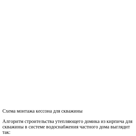
максимальное количество водопотребления;
минимальный размер столба воды;
общий расход жидкости.
Выбор оборудования для системы водоснабжения зависит от ур
использования
Кроме этого, учитываются и технические показатели насосов.
Важнейшим из них является напор. Этот показатель
отображает уровень давления, создаваемого лопастями,
которое используется для проталкивания жидкости. Данная
информация указывается производителем в документации и
отображается она в метрах. Второй важный показатель –
расход насоса (м³/ч). Он отображает объем воды, который
способен переместить насос за определенную единицу
времени.
Данные показатели влияют на уровень потребления
электрической энергии. Чем выше значение этих технических
характеристик, тем больше будет расход электричества во
время эксплуатации оборудования. Если увеличится расход
жидкости, напор воды снижается.