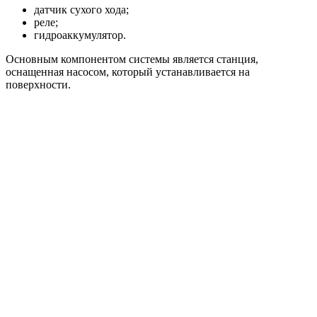
датчик сухого хода;
реле;
гидроаккумулятор.
Основным компонентом системы является станция,
оснащенная насосом, который устанавливается на
поверхности.
Схема водопровода с использованием скважинного насоса
Такая схема очень удобна, поскольку она предлагает
эффективное решение проблемы, когда в напорном
трубопроводе снижается давление. При открытии крана
падение показателей в системе фиксируется реле. Оно
срабатывает, запуская накачку жидкости в гидроаккумулятор.
Когда резервуар наполняется, происходит растягивание
внутренней мембраны и насос отключается.
После выполнения вышеуказанных действий происходит
самостоятельно выравнивание давления в системе труб
горячего и холодного водоснабжения. Если насосная станция
не обладает достаточным уровнем мощности, чтобы
обеспечивать всех потребителей жидкостью в пиковые часы,