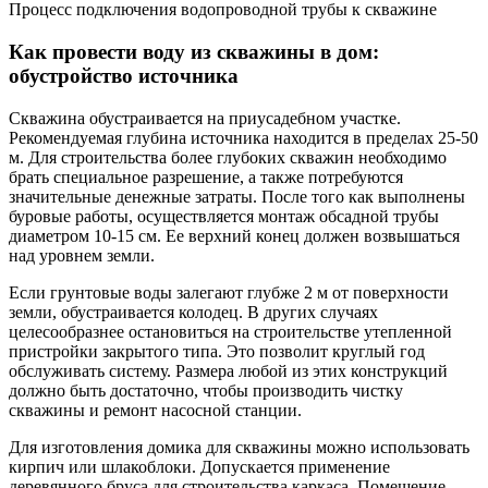
способами:
утепление фундаментной части здания;
обертывание трубы материалом с теплоизолирующими
свойствами;
монтаж вдоль магистрали саморегулирующегося
греющего кабеля.
Если же участок не располагает условиями для проведения
земляных работ, то магистраль для устройства водоснабжения
в частном доме из скважины можно проложить поверху, лишь
слегка заглубив трубы в землю. Использование
саморегулирующегося греющего кабеля в этом случае
обязательно.
Обратите внимание!
Во время прокладки
трубопровода осуществляется и монтаж кабеля,
отвечающего за питание насосного оборудования.
Коробку ПЗУ нужно разместить в специально
отведенном для этого обогреваемом помещении.
Рекомендуемое сечение электрического провода на
четыре жилы составляет 2,5 мм и более.
Устройство саморегулируемого обогревательного кабеля для с