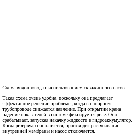
рекомендуется использовать двухступенчатую схему
водоснабжения в частном доме с дополнительным
оснащением.
Обратите внимание!
Высокая
производительность насосной станции не всегда
является преимуществом. Этот показатель не
должен превышать дебет источника воды. В
противном случае появляется эффект «сухого
хода» и детали оборудования будут подвергаться
сильному изнашиванию.
В двухступенчатой системе резервуар монтируется сразу же
после насоса. Объем этой емкости варьируется в пределах
500-1000 л. Бак комплектуется выключателем поплавкового
типа. Также потребуется дополнительное насосное
оборудование для закачки жидкости в систему. Оно
подключается к накопительному резервуару. Следующей на
очереди идет установка гидроаккумулятора и трубопровода к
точкам потребления.
Схема устройства скважинного насоса