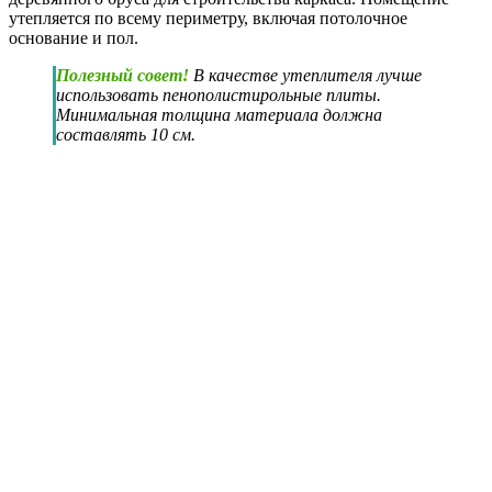
В качестве дополнительного утепления для поверхностной
системы можно использовать Энергофлекс и прочие
аналогичные материалы. Чтобы улучшить теплоизолирующие
свойства пирога, его помещают в трубу большего диаметра.
Она может быть канализационной или гофрированной. Также
в систему устанавливается накопительная емкость,
предназначенная для полива растений водой теплой
температуры.
Выбор и монтаж насосного оборудования для
водоснабжения загородного дома
В основе работы системы водоснабжения лежит насосное
оборудование. Для этих целей используется два типа
агрегатов: центробежный и погружной роторного типа. В
большинстве случаев владельцы дачных участков отдают
предпочтение скважинному погружному насосу,
действующему по принципу ротора.
При покупке оборудования нужно обращать внимание на
следующие параметры:
глубина источника;