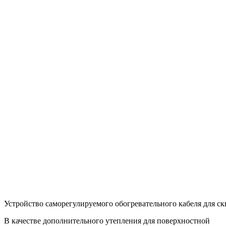
Последние записи
Лекции по стилю: как обучение меняет подход к
одежде и жизни
06.08.2026
Террасная доска: как выбрать материал для
долговечного и стильного покрытия
05.08.2026
05.08.2026