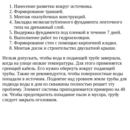
Полезный совет!
С
низив к минимуму потери в
водопроводной магистрали, можно
оптимизировать работу оборудования. В
результате исключается вероятность
возникновения перегрузок.
При выборе оборудования для системы водоснабжения следует
воды
Чаще всего покупатели подбирают для систем водоснабжения
в частном доме насосы с напором в пределах 60-80 м.
Средний расход таких агрегатов составляет 4 м³/ч. Если
регулярно возникают перебои в работе электросети или
наблюдается скачки напряжения, к насосу следует подключить
стабилизатор.
Оборудование опускается в скважину с помощью троса.
Расстояние от насоса до дна составляет 1-3 м (в зависимости
от системы и условий). Если оборудование не имеет
обратного клапана, этот элемент нужно установить. Перед
фиксацией троса и спуском насоса к нему крепится труба
ПНД диаметром 32 мм.