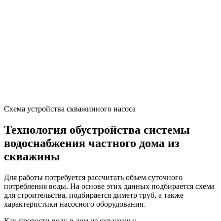
деревянного бруса для строительства каркаса. Помещение
утепляется по всему периметру, включая потолочное
основание и пол.
Полезный совет!
В качестве утеплителя лучше
использовать пенополистирольные плиты.
Минимальная толщина материала должна
составлять 10 см.
Схема монтажа кессона для скважины
Алгоритм строительства утепляющего домика из кирпича для
скважины в системе водоснабжения частного дома выглядит
так:
Нанесение разметки вокруг источника.
Формирование траншей.
Монтаж опалубочных конструкций.
Закладка мелкозаглубленного фундамента ленточного
типа на дренажный слой.
Выдержка фундамента под пленкой в течение 7 дней.
Выполнение работ по гидроизоляции.
Формирование стен с помощью кирпичной кладки.