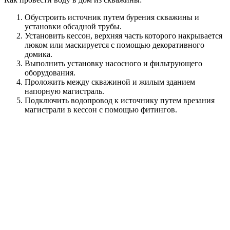
Монтаж досок и строительство двускатной крыши.
Нельзя допускать, чтобы вода в подающей трубе замерзала,
когда на улице низкие температуры. Для этого применяется
греющий кабель. Его нужно обернуть вокруг подающей
трубы. Также не рекомендуется, чтобы поверхностные воды
попадали в источник. Поднятие над уровнем земли трубы для
подвода воды в дом из скважины полностью решает эту
проблему. Элемент системы приподнимается примерно на 40
см. Чтобы предотвратить попадание пыли и мусора, трубу
следует закрыть оголовком.
Важным этапом при проведении воды в дом из скважины являет
Если же грунтовые воды залегают глубоко, скважина прячется
в колодец. Чем глубже конструкция, тем будет выше
температура в нем зимой. Сооружение утепляется
аналогичным образом, а на трубу наматывается греющий
кабель.
Магистраль для системы водоснабжения
частного дома