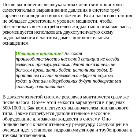
Технология обустройства системы
водоснабжения частного дома из
скважины
Для работы потребуется рассчитать объем суточного
потребления воды. На основе этих данных подбирается схема
для строительства, подбирается диметр труб, а также
характеристики насосного оборудования.
Как провести воду в дом из скважины:
Обустроить источник путем бурения скважины и
установки обсадной трубы.
Установить кессон, верхняя часть которого накрывается
люком или маскируется с помощью декоративного
домика.
Выполнить установку насосного и фильтрующего
оборудования.
Проложить между скважиной и жилым зданием
напорную магистраль.
Подключить водопровод к источнику путем врезания
магистрали в кессон с помощью фитингов.