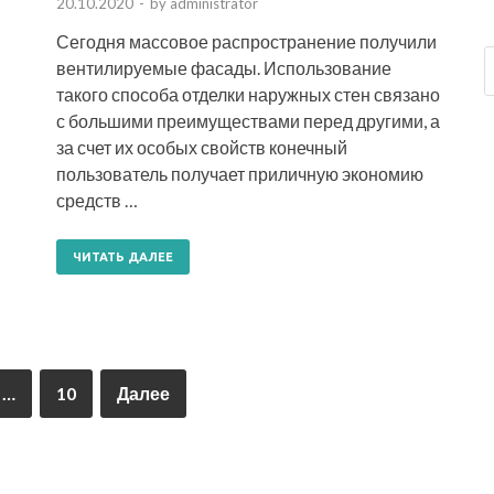
20.10.2020
-
by
administrator
Сегодня массовое распространение получили
вентилируемые фасады. Использование
такого способа отделки наружных стен связано
с большими преимуществами перед другими, а
за счет их особых свойств конечный
пользователь получает приличную экономию
средств …
ЧИТАТЬ ДАЛЕЕ
…
10
Далее