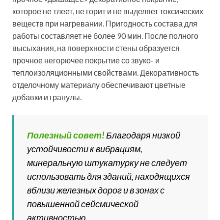
Для придания более эстетичного вида покрытию из
цементной штукатурки, можно использовать
фасадную краску для наружных работ
Цветовая гамма цементной штукатурки весьма
ограничена, что снижает степень ее декоративности.
Готовую поверхность из цементной штукатурки
можно окрасить в любой цвет, тем самым создать
более эстетичный вид здания.
Сегодня, большой популярностью пользуются
минеральные фасадные штукатурки Кнауф из
линейки Диамант, которые обладают повышенными