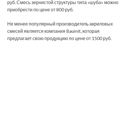
Силиконовое покрытие обладает повышенной
влагоустойчивостью, эластичностью, способностью к
самоочищению, повышенной паропроницаемостью.
Материал подходит для облицовки не только стен, но
и цоколя. Следует выбирать силиконовую фасадную
штукатурку для газобетона, бетонных и кирпичных
стен. Оштукатуренная поверхность устойчива к
воздействию солей, поэтому это идеальный вариант
для приморских регионов с повышенной влажностью
воздуха. Силиконовая поверхность не станет местом
размножения грибка.