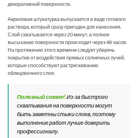
будет обладать повышенной стойкостью к истиранию
и ударам, что увеличивает срок эксплуатации
поверхности, который достигает 20-25 лет.
Однако она способна быстро притягивать к себе
грязь. Для очистки поверхности достаточно полить
облицовку водой из шланга. Еще одним недостатком
наружного состава на основе акрила является
неустойчивость пигмента к УФ-излучениям, который
через некоторое время тускнеет. Данную штукатурку
не рекомендуется наносить на основание из минваты
и стены из ячеистого бетона.
Статья по теме:
Декоративная штукатурка своими
руками, видео и описание