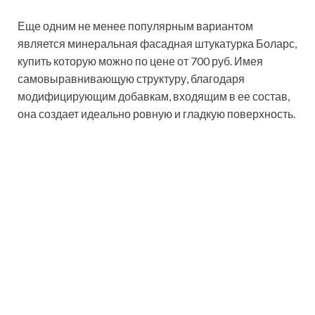
Акриловая штукатурка выпускается в виде готового
раствора, который сразу пригоден для нанесения.
Слой схватывается через 20 минут, а полное
высыхание поверхности происходит через 48 часов.
На протяжении этого времени следует уберечь
покрытие от воздействия прямых солнечных лучей,
которые способствуют растрескиванию
облицовочного слоя.
Полезный совет!
Из-за быстрого
схватывания на поверхности могут
быть заметны стыки слоев, поэтому
выполнение работ лучше доверить
профессионалу.