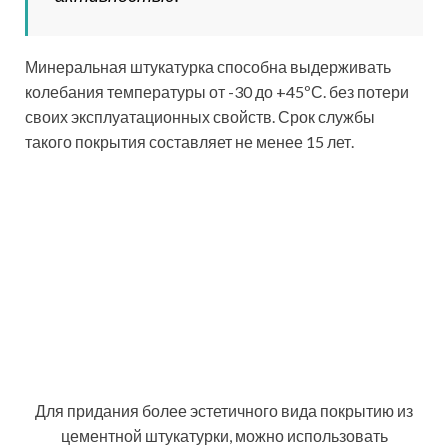
влагоотталкивающими свойствами и устойчивостью к
агрессивным атмосферным воздействиям.
Используя смесь Диамант-240 можно получить
фактурную поверхность «короед», а Диамант-260
образует шероховатую облицовку, которую называют
«шуба». Цена упаковки 25 кг составляет около 900
руб.
Еще одним не менее популярным вариантом
является минеральная фасадная штукатурка Боларс,
купить которую можно по цене от 700 руб. Имея
самовыравнивающую структуру, благодаря
модифицирующим добавкам, входящим в ее состав,
она создает идеально ровную и гладкую поверхность.