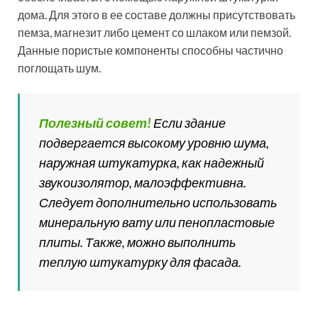
наружная штукатурка, как надежный
звукоизолятор, малоэффективна.
Следует дополнительно использовать
минеральную вату или пенопластовые
плиты. Также, можно выполнить
теплую штукатурку для фасада.
Правильная консистенция штукатурки позволит
качественно нанести смесь на поверхность и
избежать потеков и неровностей
Среди предложенного ассортимента составов для
наружных работ можно выделить 4 основных вида