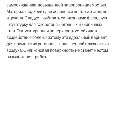
Для декора фасада и крыльца дома стоит выбирать
штукатурку, которая обладает не только высокими
эксплуатационными характеристиками, но и
декоративными свойствами
Это самая эластичная штукатурка для фасада. Она
обладает повышенной стойкостью к истиранию,
влагоустойчивостью, антистатическими свойствами.
Облицовочная поверхность обеспечивает высокий
уровень наружной ветро- и влагозащиты фасада
здания. Следует отдавать предпочтение силикатной
фасадной штукатурки для газобетона, бетонных и
деревянных стен. Такая облицовочная поверхность