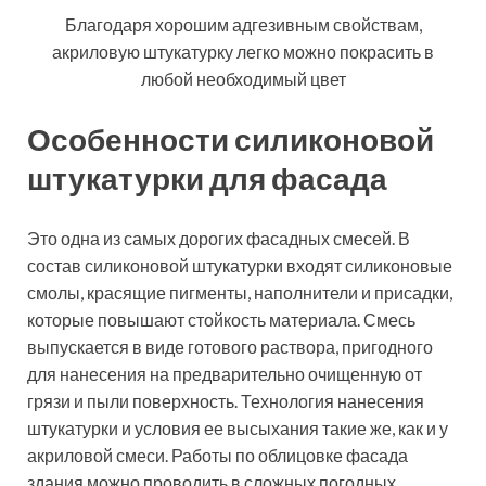
Силиконовая штукатурка является отличным
решением для отделки цоколя здания, надежно
защищая и продлевая эксплуатационный срок
фундамента
Существует более 200 вариантов цветов и оттенков.
Пигмент, который входит в состав смеси устойчив к
УФ-излучению, со временем не выгорает. Срок
службы такого покрытия составляет 20-25 лет.
Единственным недостатком является высокая
стоимость смеси.
Самыми популярными силиконовыми штукатурками
для фасада, цена которых начинается от 2400 руб.,
являются декоративные смеси Капарол.
Производитель выпускает две разновидности фактур
данной штукатурки: «короед» (AmphiSilan Fassadenputz
R 20, AmphiSilan Fassadenputz R 20) и «шуба»