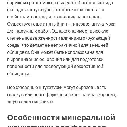
В состав минеральной штукатурки входят гашеная
известь, портландцемент, каменная крошка, цветная
глина, дополнительные элементы, которые
повышают эксплуатационные характеристики
готовой поверхности и компоненты, отвечающие за
фактуру готового фасада. Для повышения
устойчивости к грибку и плесени в составе смеси
могут присутствовать дополнительные наполнители.
Цементная штукатурка для фасада образует прочное,
негорючее покрытие с высоким уровнем
теплоизоляционных свойств