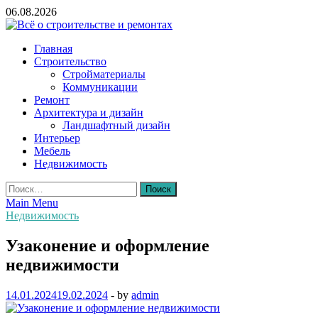
Skip
06.08.2026
to
content
Всё о строительстве и ремонтах
Главная
Строительство
Стройматериалы
Коммуникации
Ремонт
Архитектура и дизайн
Ландшафтный дизайн
Интерьер
Мебель
Недвижимость
Найти:
Main Menu
Недвижимость
Узаконение и оформление
недвижимости
14.01.2024
19.02.2024
-
by
admin