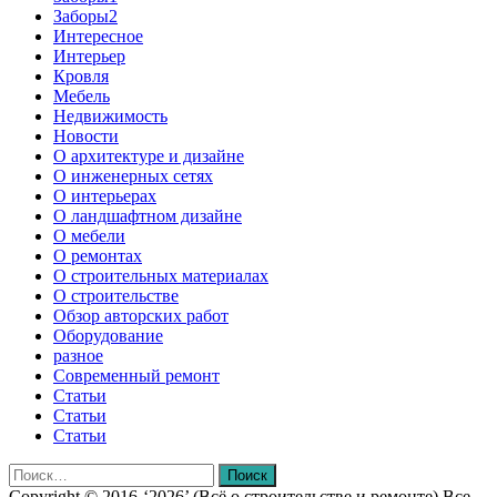
Заборы2
Интересное
Интерьер
Кровля
Мебель
Недвижимость
Новости
О архитектуре и дизайне
О инженерных сетях
О интерьерах
О ландшафтном дизайне
О мебели
О ремонтах
О строительных материалах
О строительстве
Обзор авторских работ
Оборудование
разное
Современный ремонт
Статьи
Статьи
Статьи
Найти:
Copyright © 2016-‘2026’ (Всё о строительстве и ремонте) Все