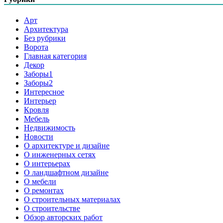
Арт
Архитектура
Без рубрики
Ворота
Главная категория
Декор
Заборы1
Заборы2
Интересное
Интерьер
Кровля
Мебель
Недвижимость
Новости
О архитектуре и дизайне
О инженерных сетях
О интерьерах
О ландшафтном дизайне
О мебели
О ремонтах
О строительных материалах
О строительстве
Обзор авторских работ