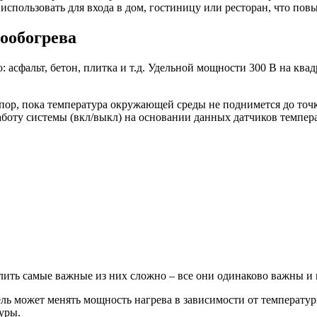
спользовать для входа в дом, гостиницу или ресторан, что пов
рообогрева
сфальт, бетон, плитка и т.д. Удельной мощности 300 В на квадр
 пор, пока температура окружающей среды не поднимется до точк
работу системы (вкл/выкл) на основании данных датчиков темпе
елить самые важные из них сложно – все они одинаково важны и
ель может менять мощность нагрева в зависимости от температ
уры.