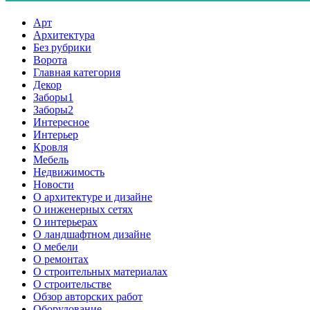
Арт
Архитектура
Без рубрики
Ворота
Главная категория
Декор
Заборы1
Заборы2
Интересное
Интерьер
Кровля
Мебель
Недвижимость
Новости
О архитектуре и дизайне
О инженерных сетях
О интерьерах
О ландшафтном дизайне
О мебели
О ремонтах
О строительных материалах
О строительстве
Обзор авторских работ
Оборудование