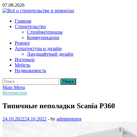
Skip
07.08.2026
to
content
Всё о строительстве и ремонтах
Главная
Строительство
Стройматериалы
Коммуникации
Ремонт
Архитектура и дизайн
Ландшафтный дизайн
Интерьер
Мебель
Недвижимость
Найти:
Main Menu
Интересное
Типичные неполадки Scania P360
24.10.2022
24.10.2022
-
by
administrator