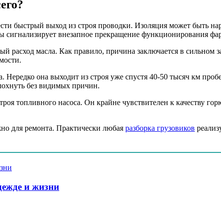
его?
ести быстрый выход из строя проводки. Изоляция может быть нар
ы сигнализирует внезапное прекращение функционирования фар,
й расход масла. Как правило, причина заключается в сильном з
мости.
. Нередко она выходит из строя уже спустя 40-50 тысяч км про
глохнуть без видимых причин.
роя топливного насоса. Он крайне чувствителен к качеству горю
но для ремонта. Практически любая
разборка грузовиков
реализу
дежде и жизни