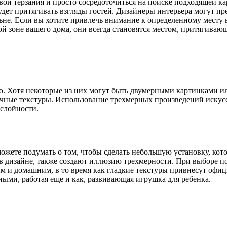
вои терзания и просто сосредоточиться на поиске подходящей к
будет притягивать взгляды гостей. Дизайнеры интерьера могут п
не. Если вы хотите привлечь внимание к определенному месту в 
ой зоне вашего дома, они всегда становятся местом, притягиваю
во. Хотя некоторые из них могут быть двумерными картинками и
ичные текстуры. Использование трехмерных произведений искусс
ослойности.
можете подумать о том, чтобы сделать небольшую установку, кот
 дизайне, также создают иллюзию трехмерности. При выборе подх
и домашним, в то время как гладкие текстуры привнесут офици
ыми, работая еще и как, развивающая игрушка для ребенка.
?