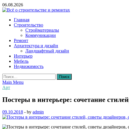
Skip
06.08.2026
to
content
Всё о строительстве и ремонтах
Главная
Строительство
Стройматериалы
Коммуникации
Ремонт
Архитектура и дизайн
Ландшафтный дизайн
Интерьер
Мебель
Недвижимость
Найти:
Main Menu
Арт
Постеры в интерьере: сочетание стилей
09.10.2018
-
by
admin