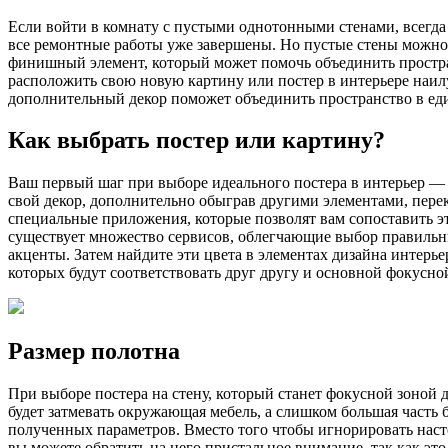
Если войти в комнату с пустыми однотонными стенами, всегда 
все ремонтные работы уже завершены. Но пустые стены можно 
финишный элемент, который может помочь объединить простран
расположить свою новую картину или постер в интерьере наил
дополнительный декор поможет объединить пространство в еди
Как выбрать постер или картину?
Ваш первый шаг при выборе идеального постера в интерьер — о
свой декор, дополнительно обыграв другими элементами, пере
специальные приложения, которые позволят вам сопоставить э
существует множество сервисов, облегчающие выбор правильн
акценты. Затем найдите эти цвета в элементах дизайна интерь
которых будут соответствовать друг другу и основной фокусной
Размер полотна
При выборе постера на стену, который станет фокусной зоной 
будет затмевать окружающая мебель, а слишком большая часть б
полученных параметров. Вместо того чтобы игнорировать наст
вы можете обратить на него пристальное внимание, так как эт