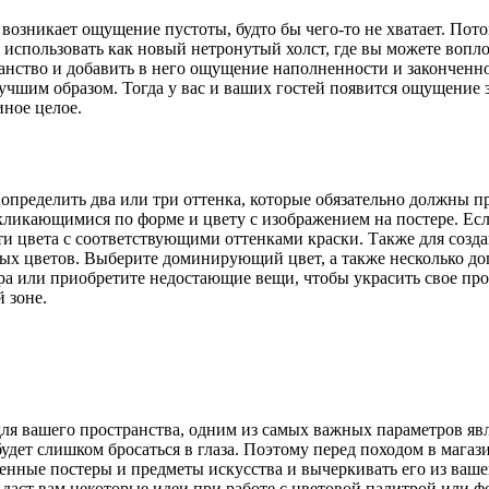
возникает ощущение пустоты, будто бы чего-то не хватает. Пото
использовать как новый нетронутый холст, где вы можете вопло
ство и добавить в него ощущение наполненности и законченност
учшим образом. Тогда у вас и ваших гостей появится ощущение
ное целое.
пределить два или три оттенка, которые обязательно должны пр
кликающимися по форме и цвету с изображением на постере. Ес
ти цвета с соответствующими оттенками краски. Также для соз
ых цветов. Выберите доминирующий цвет, а также несколько до
ера или приобретите недостающие вещи, чтобы украсить свое про
 зоне.
для вашего пространства, одним из самых важных параметров яв
удет слишком бросаться в глаза. Поэтому перед походом в магаз
енные постеры и предметы искусства и вычеркивать его из ваше
о даст вам некоторые идеи при работе с цветовой палитрой или 