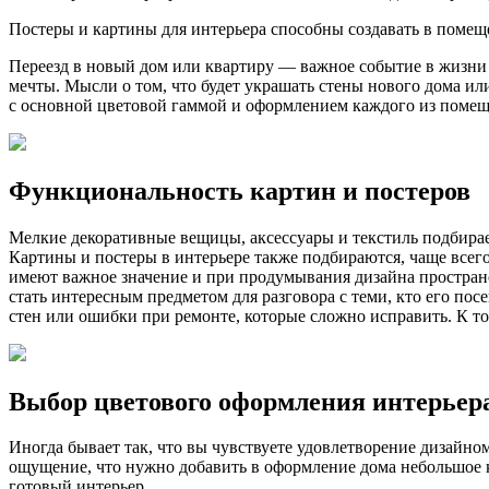
Постеры и картины для интерьера способны создавать в помеще
Переезд в новый дом или квартиру — важное событие в жизни
мечты. Мысли о том, что будет украшать стены нового дома ил
с основной цветовой гаммой и оформлением каждого из поме
Функциональность картин и постеров
Мелкие декоративные вещицы, аксессуары и текстиль подбирае
Картины и постеры в интерьере также подбираются, чаще всег
имеют важное значение и при продумывания дизайна пространс
стать интересным предметом для разговора с теми, кто его по
стен или ошибки при ремонте, которые сложно исправить. К том
Выбор цветового оформления интерьер
Иногда бывает так, что вы чувствуете удовлетворение дизайном
ощущение, что нужно добавить в оформление дома небольшое ко
готовый интерьер.