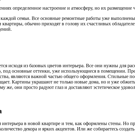
ниях определенное настроение и атмосферу, но их размещение ч
 каждой семьи. Все основные ремонтные работы уже
выполнены,
и квартиры, обычно приходят в голову их счастливых обладателе
щений.
тся исходя из базовых цветов интерьера. Все они нужны для рас
о, под основные оттенки, уже использующиеся в помещении. Пре
тва, являются важной частью общего оформления. Стильные пост
сещает. Картины украшают не только новые дома, но и уже обжи
у же, они просто радуют глаз и доставляют эстетическое удовол
а
 интерьера в новой квартире и тем, как оформлены стены. Но при
личество декора и ярких акцентов. Или же собираетесь создать 