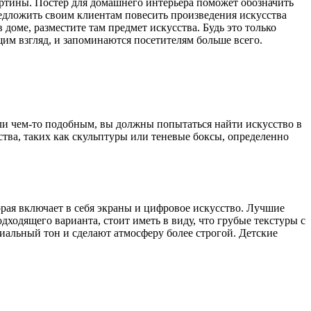
артины. Постер для домашнего интерьера поможет обозначить
редложить своим клиентам повесить произведения искусства
доме, разместите там предмет искусства. Будь это только
щим взгляд, и запоминаются посетителям больше всего.
ли чем-то подобным, вы должны попытаться найти искусство в
тва, таких как скульптуры или теневые боксы, определенно
орая включает в себя экраны и цифровое искусство. Лучшие
одящего варианта, стоит иметь в виду, что грубые текстуры с
альный тон и сделают атмосферу более строгой. Детские