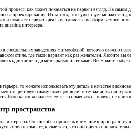
той процесс, как может показаться на первый взгляд. На самом д
есса проектирования. Из-за того, что существует множество до
там и поможет передать реальную атмосферу оформляемого помещ
а дизайна интерьера.
в специальных заведениях с атмосферой, которую сложно назва
вском стиле, где такой вариант как раз желателен. Любите вы б
авить однотонный дизайн яркими оттенками. Вы можете выбрать
нтерьера, то можете использовать эту деталь в качестве вдохнов
 сменить цветовую гамму помещения нет возможности, постеры в
ть. Если картина надоест, ее легко поменять на новую, не прила
нтр пространства
а интерьера. Он способен привлечь внимание к пространству и 
усных зон в комнате, кроме того, что они просто привлекательн