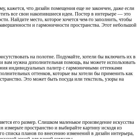
му, кажется, что дизайн помещения еще не закончен, даже если
тить все свои накопившиеся идеи. Постер в интерьере — это
и. Найдите место, которое хочется чем-то заполнить, чтобы
 завершенности и гармоничности пространства. Этот небольшой
исутствовать на полотне. Подумайте, хотели бы включить их в
ли вам нужна дополнительная помощь, вы можете использовать
дания индивидуальных палитр с гармоничными оттенками
полнительных оттенков, которые вы хотели бы применить как
странство. Это может быть посуда или текстиль, узоры на
ляется его размер. Слишком маленькое произведение искусства
ин измерьте пространство и выбирайте картину исходя из
го списка планов по внесению изменений в дизайн интерьера,
фокусной зоной для вашей комнаты.