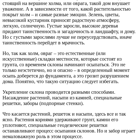
стоящий на вершине холма, или оврага, такой дом внушает
уважение. А в зависимости от того, какой растительностью
покрыт холм – и самые разные эмоции. Зелень, цветы,
невысокий кустарник приносят радостную атмосферу,
легкую, солнечную. Густые заросли, высокие деревья
придают таинственность и загадочность и ландшафту, и дому.
Но с густыми зарослями лучше не переусердствовать, иначе
таинственность перейдет в мрачность.
Но, так как холм, овраг – это естественные (или
искусственные) складки местности, которые состоят из
грунта, со временем склоны начинают осыпаться. Это не
только неэстетично, но и опасно – в определенный момент
осыпь доберется до фундамента, а это грозит разрушением
дома. Понятно, что такую ситуацию следует избегать.
Укрепление склона проводится разными способами.
Насаждение растений, насыпи из камней, специальные
решетки, заборы (подпорные стенки).
Что касается растений, решеток и насыпи, здесь все и так
ясно. Растения корнями удерживают грунт, камни его
уплотняют, специальные геодезические решетки
останавливают процесс осыпания склонов. Но и забор играет
немаловажную роль в этом процессе.