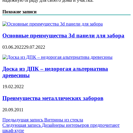
надежную ограду для своего дома и участка.
Похожие записи
Основные преимущества 3d панели для забора
03.06.2022
29.07.2022
Доска из ДПК – недорогая альтернатива
древесины
19.02.2022
Преимущества металлических заборов
20.09.2011
Навигация
Предыдущая запись
Витрины из стекла
Следующая запись
Дизайнеры интерьеров предпочитают
по
шкаф купе