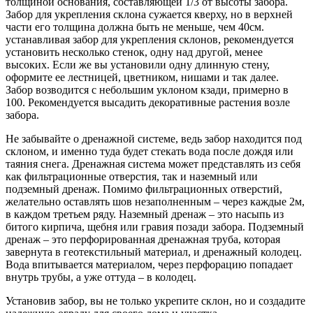
толщиной основания, составляющей 1/3 от высоты забора.
Забор для укрепления склона сужается кверху, но в верхней
части его толщина должна быть не меньше, чем 40см.
устанавливая забор для укрепления склонов, рекомендуется
установить несколько стенок, одну над другой, менее
высоких. Если же вы установили одну длинную стену,
оформите ее лестницей, цветником, нишами и так далее.
Забор возводится с небольшим уклоном кзади, примерно в
100. Рекомендуется высадить декоративные растения возле
забора.
Не забывайте о дренажной системе, ведь забор находится под
склоном, и именно туда будет стекать вода после дождя или
таяния снега. Дренажная система может представлять из себя
как фильтрационные отверстия, так и наземный или
подземный дренаж. Помимо фильтрационных отверстий,
желательно оставлять шов незаполненным – через каждые 2м,
в каждом третьем ряду. Наземный дренаж – это насыпь из
битого кирпича, щебня или гравия позади забора. Подземный
дренаж – это перфорированная дренажная труба, которая
завернута в геотекстильный материал, и дренажный колодец.
Вода впитывается материалом, через перфорацию попадает
внутрь трубы, а уже оттуда – в колодец.
Установив забор, вы не только укрепите склон, но и создадите