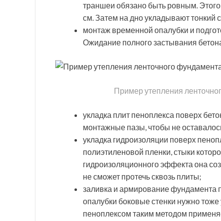
траншеи обязано быть ровным. Этого 
см. Затем на дно укладывают тонкий с
монтаж временной опалубки и подготов
Ожидание полного застывания бетон
Пример утепления ленточно
укладка плит пеноплекса поверх бет
монтажные пазы, чтобы не оставалось
укладка гидроизоляции поверх пенопл
полиэтиленовой пленки, стыки котор
гидроизоляционного эффекта она соз
не сможет протечь сквозь плиты;
заливка и армирование фундамента п
опалубки боковые стенки нужно тоже
пеноплексом таким методом применяе