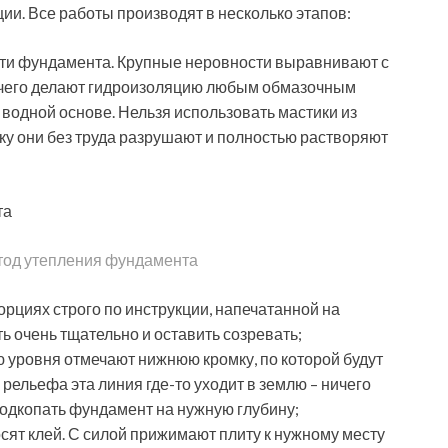
ии. Все работы производят в несколько этапов:
сти фундамента. Крупные неровности выравнивают с
 чего делают гидроизоляцию любым обмазочным
водной основе. Нельзя использовать мастики из
ку они без труда разрушают и полностью растворяют
тод утепления фундамента
рциях строго по инструкции, напечатанной на
ь очень тщательно и оставить созревать;
 уровня отмечают нижнюю кромку, по которой будут
 рельефа эта линия где-то уходит в землю – ничего
подкопать фундамент на нужную глубину;
осят клей. С силой прижимают плиту к нужному месту