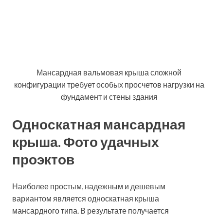
маленьких частных домов. Здесь могут
использоваться все кровельные материалы.
Конструкция предполагает создание в высокой части
мансардной крыши окна. В этой конструкции
отсутствует конек, что упрощает ее монтаж. Мауэрлат
закрепляется на стенах с разными уровнями, за счет
чего и образуется скос. На него опираются балки.
Пример удачного проекта односкатной мансардной
крыши
Угол ската должен находиться в пределах 35-45 град.
Чем меньше будет уклон, тем больше снега будет
скапливаться на поверхности крыши, что потребует