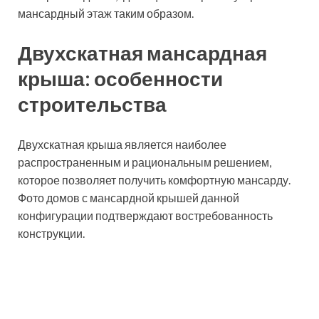
щипцовая симметричная крыша является
классическим вариантом, что дает
возможность равномерно распределить
нагрузку на несущие стены и опору крыши.
Недостатком данной конструкции является
присутствие острых углов, которые забирают
свободное пространство мансарды;
асимметричная крыша представляет собой
нестандартную конструкцию, где конек может
смещаться в одну из сторон. Если один из
углов будет более 45 град., получится
довольно просторная мансардная комната.
Однако в расчетах следует учитывать
неравномерное распределение нагрузки на
мауэрлат и несущие стены.
ломаная мансардная крыша имеет
поверхность скатов, сгибаемых посередине,
образуя грани, напоминающие два