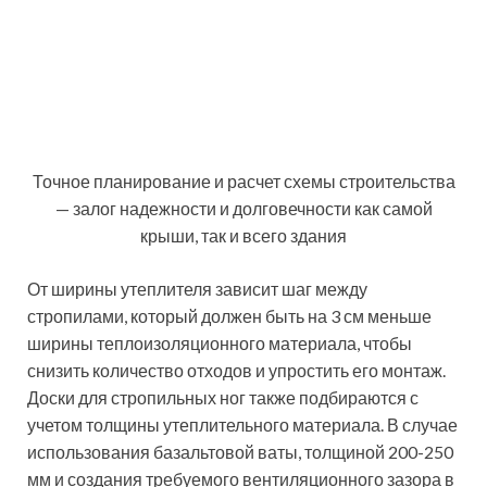
тем, что влияние погодных условий на наклонную
часть крыши намного сильнее, чем на массивные
несущие элементы здания.
Важно!
Согласно СНиП, площадь окна
должна составлять не менее 10% от
общей площади пола.
Окно в мансардной крыше, фото наглядно это
отображают, может располагаться в плоскости
крыши, наклонно или вертикально, или быть в торце
мансарды. Вертикальные окна в плоскости крыши
могут быть выступающими над ней (дормер), или
утопленными в помещение.