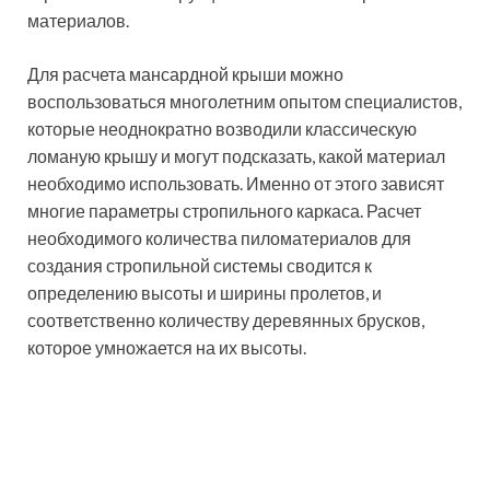
Для расчета мансардной крыши и количества
необходимых материалов можно воспользоваться
онлайн-калькулятором в сети Интернет
Окна для мансардной
крыши
Мансарда отличается от обычных помещений тем,
что ее стенами является стропильный каркас,
который состоит из определенных кровельных
поверхностей, что наглядно показано на чертежах
мансардных крыш. Это влияет и на конструкцию окна
для данного помещения, которое должно хорошо
пропускать естественный свет, и одновременно
удерживать нагрузку в виде сильных порывов ветра
или обильных атмосферных осадков. Это связано с