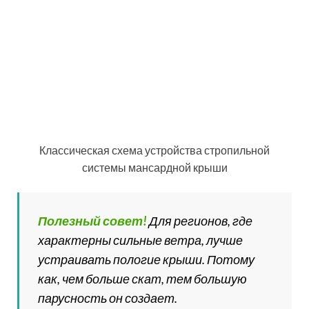
От ширины утеплителя зависит шаг между
стропилами, который должен быть на 3 см меньше
ширины теплоизоляционного материала, чтобы
снизить количество отходов и упростить его монтаж.
Доски для стропильных ног также подбираются с
учетом толщины утеплительного материала. В случае
использования базальтовой ваты, толщиной 200-250
мм и создания требуемого вентиляционного зазора в
20-30 мм, минимальная ширина доски составляет 230
мм. Толщина стропил должна быть более 50 мм.
Для балок и стоек следует выбирать брус с
параметрами 100×100 мм, что позволит создать
прочную и надежную конструкцию даже для зон,
находящихся в сложных погодных условиях.
Для расчета количества изоляционных и кровельных
материалов используются математические формулы