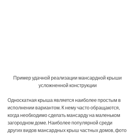
Односкатная крыша является наиболее простым в
исполнении вариантом. К нему часто обращаются,
когда необходимо сделать мансарду на маленьком
загородном доме. Наиболее популярной среди
других видов мансардных крыш частных домов, фото
наглядно это подтверждают, является двускатная
кровля. Ее проектирование и строительство своими
руками не вызывает сложностей. Особенно если речь
идет о щипцовой крыше.
При выборе ломаной крыши, возможно получить
большое, функциональное и удобное мансардное
помещение без дополнительных работ, связанных с
возведением стен. Сегодня многие рачительные
хозяева частных домов отдают предпочтение
стропильной системы двускатной крыши под
профнастил, сооружение которой не нуждается в
многочисленных технологических и технических