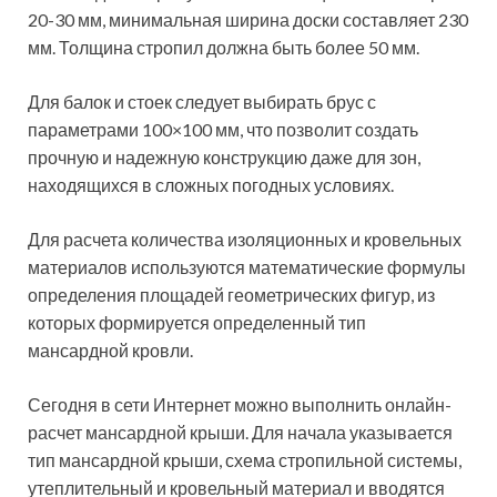
При монтаже и обустройстве кровли, стоит уделить
особое внимание утеплению окон чтобы избежать
образования «островков холода»
Наиболее популярным и простым в установке
является наклонное окно в плоскости крыши. Оно
способно пропустить максимальное количество
естественного дневного света. После его монтажа
поверхность крыши не меняется, а остается ровной.
Однако такой вариант требует создания должной
гидроизоляции примыкания. Здесь следует
использовать специальные модели с армированным
стеклом и усиленной металлопластиковой рамой.
Площадь оконного проема подбирается