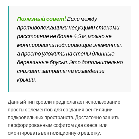
Двухскатная мансардная
крыша: особенности
строительства
Двухскатная крыша является наиболее
распространенным и рациональным решением,
которое позволяет получить комфортную мансарду.
Фото домов с мансардной крышей данной
конфигурации подтверждают востребованность
конструкции.
Двухскатная крыша является одним из самых