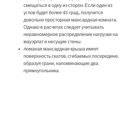
Утепление мансарды изнутри, если
крыша уже покрыта: материалы и
технологии
Как подобрать подходящий материал.
Как избежать распространенных ошибок
в работе. Поэтапное проведение работ
своими руками.
Угол наклона ломаной крыши зависит от региона,
климатических условий и выбора кровельного
материала. Классическая ломаная мансардная
крыша, чертеж которой наглядно это отображает,
имеет соотношение наклона верхних скатов к
плоскости пола в 30 град., а нижних – 60 град. Угол
наклона боковых поверхностей может колебаться от
45 до 80 град.