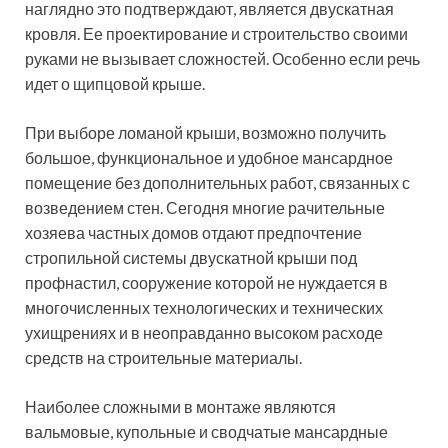
ухищрениях и в неоправданно высоком расходе
средств на строительные материалы.
Наиболее сложными в монтаже являются
вальмовые, купольные и сводчатые мансардные
крыши. Их устройство требует профессионального
подхода. Данные мансардные крыши, фото частных
домов наглядно это отображают, имеют необычную и
весьма эстетичную конструкцию. Для них характерно
большое количество скатных изломов, для которых
выполняется устройство ендов. Схема стропильной
системы наглядно показывают особенность и
уникальность данной конструкции.
Неудовлетворительное состояние каждого из ендов
(внутренних углов) может нести потенциальную
опасность для целостности всей крыши.