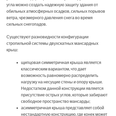
Когда возникает вопрос, как сделать мансардную
крышу дома своими руками, следует выбирать
наиболее простой в исполнении и практичный для
дальнейшей эксплуатации вариант. Поэтому для
частных домов отдается предпочтение ломаным
крышам.
Данная конструкция позволяет не только создать
значительное по площади мансардное помещение,
но и благодаря свесам, которые опускаются довольно
низко, защитить верхнюю часть стен здания и
фундамент от атмосферных осадков. К тому же это
хорошее решение для создания оригинального
экстерьера частного дома.
Статья по теме: