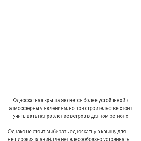
популярных вариантов конструкции при
строительстве мансардного этажа
Проектирование и строительство двухскатной
мансардной крыши своими руками не вызывает
никаких сложностей. Она формируется благодаря
двум наклонным плоскостям (скатам), которые
пересекаются в области конька под определенным
углом. Благодаря правильному выбору оптимального
угла можно создать надежную защиту здания от
обильных атмосферных осадков, сильных порывов
ветра, чрезмерного давления снега во время
сильных снегопадов.
Существуют разновидности конфигурации
стропильной системы двухскатных мансардных
крыш: