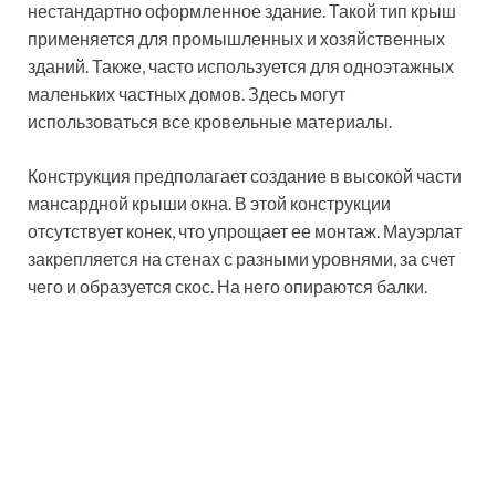
создания дополнительных опор и усиления несущих
балок. К тому же это значительно уменьшит
мансардное помещение. Конструкция способна
противостоять сильным ветрам при правильной
ориентации ската кровли, что необходимо для
повышения устойчивости конструкции.
Полезный совет!
Если между
противолежащими несущими стенами
расстояние не более 4,5 м, можно не
монтировать подпирающие элементы,
а просто уложить на стены длинные
деревянные брусья. Это дополнительно
снижает затраты на возведение
крыши.