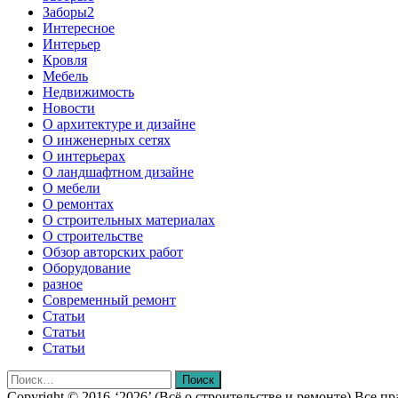
Заборы2
Интересное
Интерьер
Кровля
Мебель
Недвижимость
Новости
О архитектуре и дизайне
О инженерных сетях
О интерьерах
О ландшафтном дизайне
О мебели
О ремонтах
О строительных материалах
О строительстве
Обзор авторских работ
Оборудование
разное
Современный ремонт
Статьи
Статьи
Статьи
Найти:
Copyright © 2016-‘2026’ (Всё о строительстве и ремонте) Все 