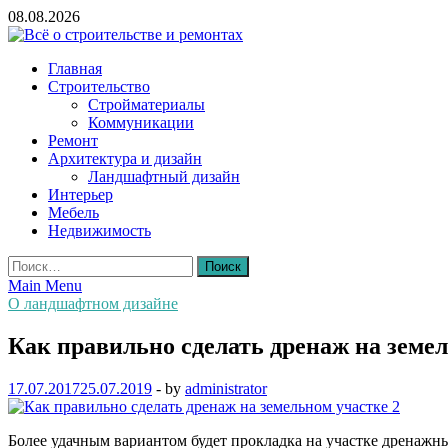
Skip
08.08.2026
to
content
Всё о строительстве и ремонтах
Главная
Строительство
Стройматериалы
Коммуникации
Ремонт
Архитектура и дизайн
Ландшафтный дизайн
Интерьер
Мебель
Недвижимость
Найти:
Main Menu
О ландшафтном дизайне
Как правильно сделать дренаж на земел
17.07.2017
25.07.2019
-
by
administrator
Более удачным вариантом будет прокладка на участке дренажны