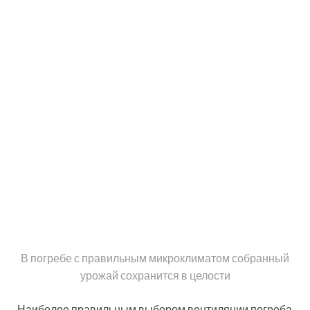
бетонируют и покрывают линолеумом.
Рекомендации и сведения о том, как сделать
вентиляцию в гараже, помогут создать оптимальные
условия, при которых будет обеспечена сохранность
автомобиля и комфортное нахождение в помещении
гаража людей.