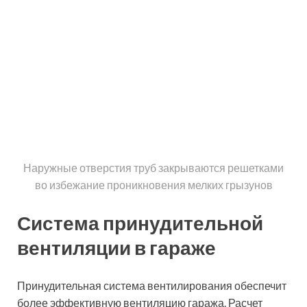
Наружные отверстия труб закрываются решетками
во избежание проникновения мелких грызунов
Система принудительной
вентиляции в гараже
Принудительная система вентилирования обеспечит
более эффективную вентиляцию гаража. Расчет
площади гаража для такой системы производить не
требуется, так как приток необходимого воздуха
обеспечивают встроенные в систему вентиляторы.
Воздух поступает и вытягивается в объеме,
достаточном для гаража и погреба со смотровой
ямой. Следует отметить, что такая вентиляция в
гараже предусматривает покупку дорогого
оборудования и функционирует при наличии