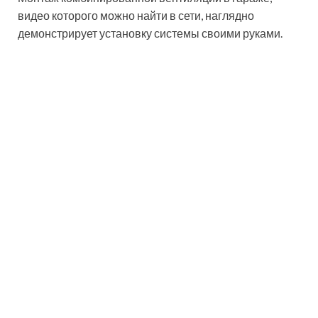
наружные входы труб должны быть закрыты
защитными колпаками во избежание
попадания в них осадков.
Перед обустройством естественной вентиляции
своими руками делается расчет площади отверстий.
Приточная труба берет свое начало на полметра
выше пола погреба и выводится наружу. Вытяжная
труба устанавливается под потолком погреба или
подвала и протягивается за крышу гаража.
Расположение труб должно быть в противоположных
углах погреба.
В погребе с правильным микроклиматом собранный
урожай сохранится в целости