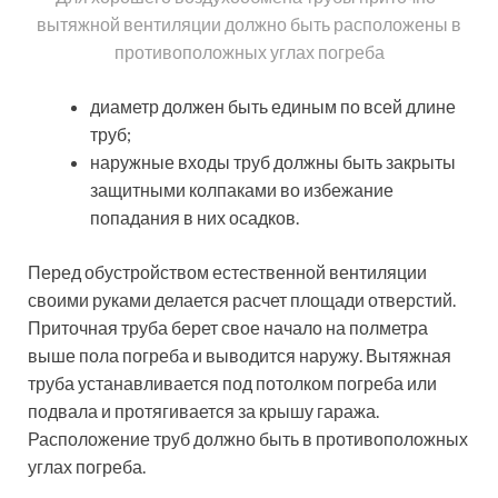
Схема обустройства приточно-вытяжной вентиляции
в гараже с погребом, состоящим из нескольких
отделений
Как правило, в железных боксах отсутствует
смотровая яма, поэтому верхних отверстий вполне
хватит для необходимого воздухообмена.
Дополнительное поступление приточного потока
может осуществляться через неплотные притворы
под воздействием ветра.
При отсутствии вентиляции на поверхностях
металлического гаража появляется конденсат. Кроме
качественного вентилирования, избежать появление
конденсата, поможет утепление пола. Для этого
сначала застилают поверхность пола рубероидом,