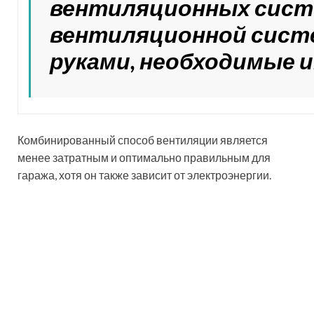
решение обустройства подвала под гаражом
Система вентиляции в
подвале гаража. Схема
воздухообмена погреба
Эффективное использование подвала и погреба
гаража для хранения овощей и консервации
возможно лишь при условии наличия правильной
вентиляции. Вентиляция в гараже с подвалом может
быть естественной, механической или
комбинированной. Обычно, для вентиляции в
погребе гаража достаточно естественной системы
вентилирования. Смонтировать своими руками такую
систему можно с помощью пластиковых труб для