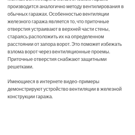
Современные виды грузоперевозок
16.01.2024
Как использовать компрессионные фитинги?
12.01.2024
ПРЕДЫДУЩАЯ ЗАПИСЬ
СЛЕДУЮЩАЯ ЗАПИСЬ
Изучаем виды и цены
Комнаты в стиле лофт
газовых котлов для
для детей: простор и
отопления частного
свобода для творчества
дома