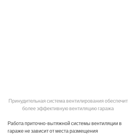
процесса.
Виды и пре
вентиляционных сист
вентиляционной сист
руками, необходимые 
Комбинированный способ вентиляции является
менее затратным и оптимально правильным для
гаража, хотя он также зависит от электроэнергии.
Схема обустройства комбинированной системы
вентиляции в гараже с погребной ямой