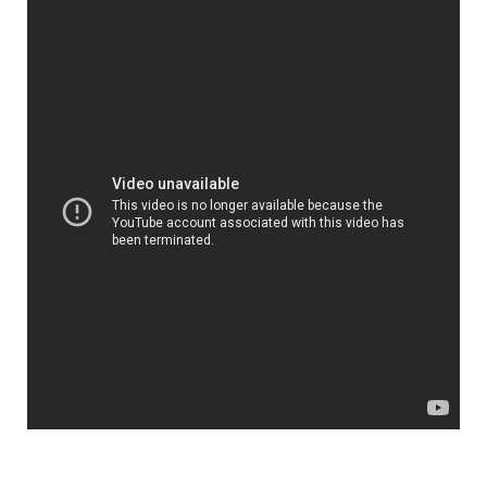
РУБРИКИ
Арт
Архитектура
Без рубрики
Ворота
Главная категория
Декор
Заборы1
Заборы2
Интересное