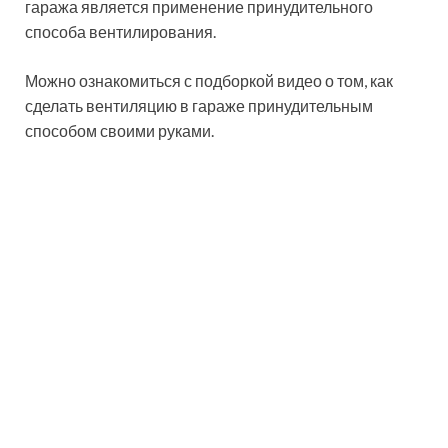
Альтернативой принудительному способу, выступает
комбинированная вентиляция в гараже. Такой способ
совмещает в себе естественное поступление
приточного воздуха и вывод отработанного с
помощью вытяжной вентиляции в гараже.
Принудительный отток воздуха обеспечивает
установленный в воздуховод вентилятор. Как только
загрязненный воздух выталкивается вытяжной
системой, на его место через приточный канал
поступает свежий.
Принудительная система вентилирования обеспечит
более эффективную вентиляцию гаража
Работа приточно-вытяжной системы вентиляции в