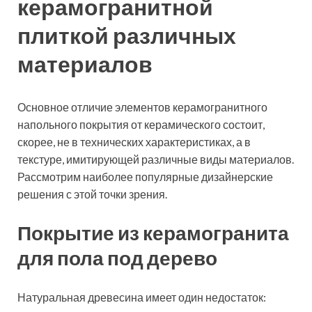
дерева, а также вид распила – тангенциальный или
радиальный. При этом вариант имитации
состаренной половой доски настолько удачен, что
отличить покрытие даже по осязательным
ощущениям от натуральной древесины невозможно.
Лицевая поверхность бывает шероховатой, матовой
или полированной. Универсальность – вот основное
достоинство данного дизайнерского решения.
Благодаря этой характеристике, покрывать пол
плиткой, имитирующей дерево, можно во всех
комнатах жилья, однако в приоритете является
использование такого керамогранита для пола на
кухню.
Статья по теме:
Как класть плитку на пол: способы