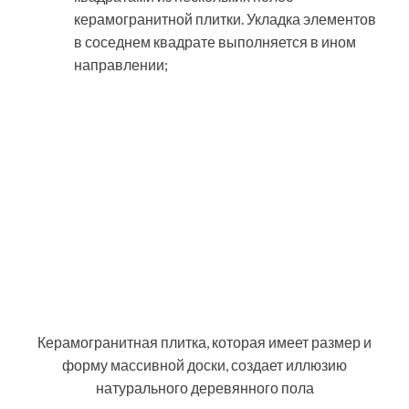
Кроме того, повышение коэффициента трения
достигается нанесением на лицевую поверхность
изделий рельефных элементов: геометрических
структурных компонентов, полосок и т.д.
Покрытие из
керамогранита
под кирпич
Высокие прочностные характеристики плитки
данного типа обеспечиваются двойным обжигом
заготовок. Эта технология также придаёт конечному
продукту следующие преимущества:
стойкость к выцветанию;