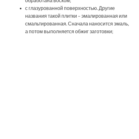
Матовый кафель великолепно маскирует пятна,
потёки и следы чистки, а степень её пористости
ненамного уступает глянцевому аналогу
с ректифицированной поверхностью. Это
наиболее дорогостоящий вариант
напольного покрытия. Структурированная
поверхность формируется путём проведения
дополнительной обработки с применением
специального оборудования. Плитка
получается идеально точного размера
благодаря срезке боковых граней. Это
позволяет имитировать сплошное напольное
покрытие, поскольку швы незаметны.