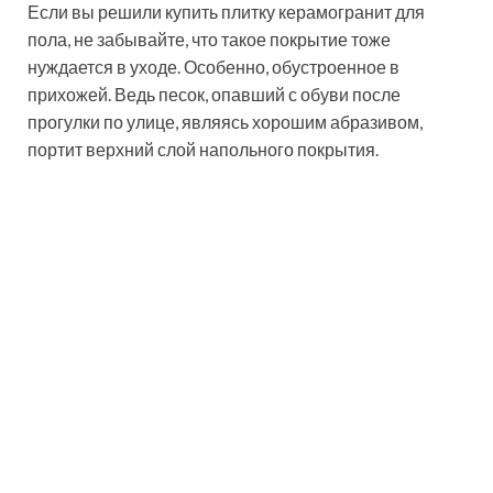
определённой методике на роликовом аппарате.
Самый высокий — PEI V класс – присваивается
образцам, выдержавшим не менее 12000 вращений
ролика.
На рынке можно купить напольную плитку
керамогранит пяти групп износостойкости:
PEI I. Покрытие данного вида рекомендуется
обустраивать в местах с небольшим
показателем проходимости. При монтаже его,
например, в супермаркетах и, в целом, на
предприятиях коммерческой специализации
оно быстро придёт в негодность;
PEI II. Отличий от предыдущей группы
практически нет. Однако прочностные
свойства всё-таки лучше;
PEI III. Продукция этого класса выдерживает