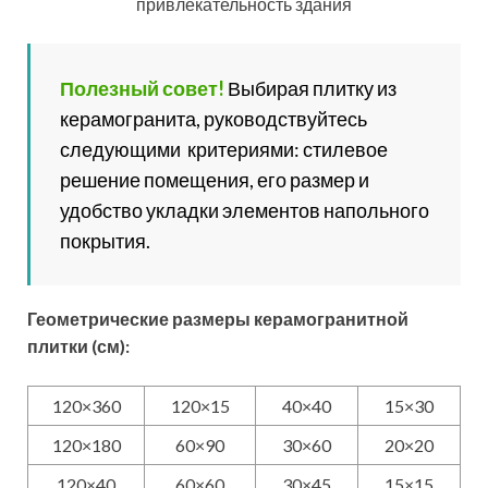
привлекательность здания
Полезный совет!
Выбирая плитку из
керамогранита, руководствуйтесь
следующими критериями: стилевое
решение помещения, его размер и
удобство укладки элементов напольного
покрытия.
Геометрические размеры керамогранитной
плитки (см):
120×360
120×15
40×40
15×30
120×180
60×90
30×60
20×20
120×40
60×60
30×45
15×15