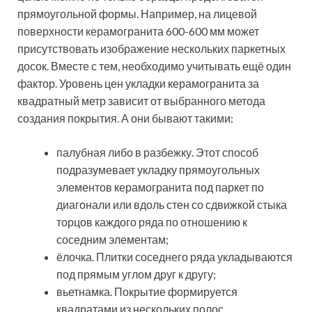
По эстетическим качествам керамогранит не уступает
дереву, а иногда даже превосходит его, в
особенности когда паркет начнет тускнеть, а плитка
будет держать первозданную красоту
Полезный совет!
Чтобы полностью
исключить вероятность получения
травм, при создании покрытия ступенек
лестниц используйте керамогранитную
плитку со специальным антискользящим
напылением.