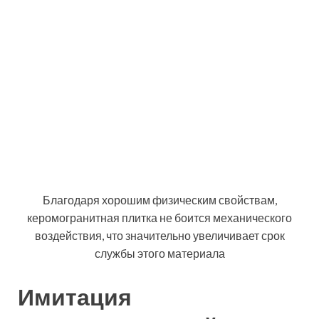
напольного покрытия в комнате с
половым отоплением.
Керамогранитный кафель отлично копирует типовой
пол уложенный «елочкой», причем выпускается он как
в виде небольших удлиненных плашек, так и в виде
квадратных пластин с нанесенным рисунком узкого
паркетного пола
Внедрение современных инновационных технологий
позволяет имитировать любую породу и фактуру