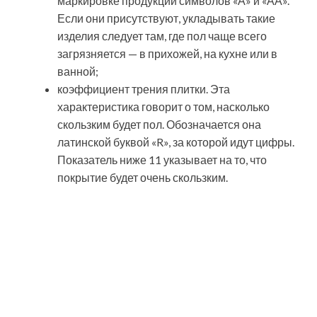
Покрытие из
керамогранита
под ламинат
При ремонте достаточно часто встречается ситуация,
когда хочется на кухне или в ванной постелить
деревянный пол, но сделать это не позволяют
свойства материала. В качестве ограничивающих
факторов рассматриваются повышенная влажность
и значительные риски утечки воды.
Достойной альтернативой в данном случае является
укладка керамогранитной плитки под ламинат. При
правильном проведении этой процедуры можно
получить отличный результат – пол будет казаться
«тёплым», а к его гидроизоляционным
характеристикам претензии не возникнут. Но, как
показывает практика, реализовать это по плечу