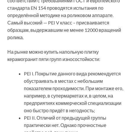
холлы, вестибюли, лестницы и т.д.;
PEI V. Эта плитка – самая износостойкая. Она
пригодна к использованию в местах с очень
большим потоком людей: перроны
метрополитена и ж./д. вокзала, дворцы
спорта, гипермаркеты, площади и тротуары в
крупных городах и т.д. Применяется и внутри
помещений, и на открытом пространстве.
Возвращаясь к разговору о типах поверхности, с
точки зрения износостойкости, необходимо отметить
следующие моменты. Глазурованному
керамограниту присвоены PEI IV и PEI V классы. Ему
характерны высокая прочность и морозостойкость.
Однако, несмотря на последнее свойство, такая
плитка применяется преимущественно внутри
помещений.