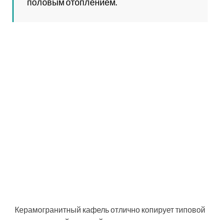
палубная либо в разбежку. Этот способ
подразумевает укладку прямоугольных
элементов керамогранита под паркет по
диагонали или вдоль стен со сдвижкой стыка
торцов каждого ряда по отношению к
соседним элементам;
ёлочка. Плитки соседнего ряда укладываются
под прямым углом друг к другу;
вьетнамка. Покрытие формируется
квадратами из нескольких полос
керамогранитной плитки. Укладка элементов
в соседнем квадрате выполняется в ином
направлении;