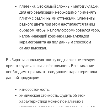
Двойной обжиг, применяемый при изготовлении
керамогранитной плитки под кирпич, придает ей
отличные прочностные характеристики, инертность к
перепадам температуры и стойкость к выцветанию
инертность к температурным перепадам;
долговечность. Срок службы декоративного
керамогранитного кирпича достигает 40 лет.
Основной сферой применения такой плитки является
обустройство покрытия пешеходных зон вне
помещений, а также дорожек на приусадебном
участке загородного дома. Чисто кирпичные полы в
жилье никогда не были в моде.