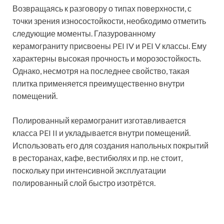
Натуральная древесина имеет один недостаток:
продолжительность эксплуатации не всегда
удовлетворяет хозяев жилья. Керамогранитная
плитка может имитировать обыкновенную половую
доску, паркетные плитки или штучный паркет. По
внешнему виду материал почти не отличим от
натурального, а время эксплуатации намного
превышает этот показатель природного аналога.
Кроме того, он обладает высокой теплопроводностью.
Обратите внимание!
Благодаря
хорошим показателям
теплопроводности, мастера часто
производят укладку керамогранита на
теплый пол, поскольку это оптимальный
вариант создания финишного