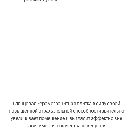
Глянцевая керамогранитная плитка в силу своей
повышенной отражательной способности зрительно
увеличивает помещение и выглядит эффектно вне
зависимости от качества освещения
с полуполированной поверхностью.
Созданному на основе такой плитки
покрытию характерна эффектная структура. А
с учетом того, что цена керамогранита для
пола данного вида вполне демократична, эта
продукция сегодня очень востребована;
керамогранит вощёного или сатинированного