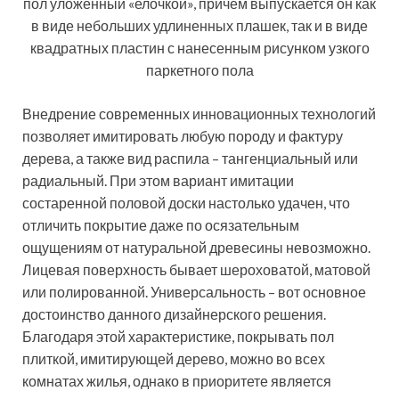
Керамогранитная плитка, которая имеет размер и
форму массивной доски, создает иллюзию
натурального деревянного пола
плетёнка. Это самый сложный метод укладки.
Для его реализации необходимо применять
плитку с различными оттенками. Элементы
разного цвета при этом настилаются таким
образом, чтобы на полу сформировался узор,
напоминающий корзинки. Цена укладки
керамогранита на пол данным способом
самая высокая.
Выбирать напольную плитку под паркет не следует,
ориентируясь лишь на её стоимость. Во внимание
необходимо принимать следующие характеристики
данной продукции: