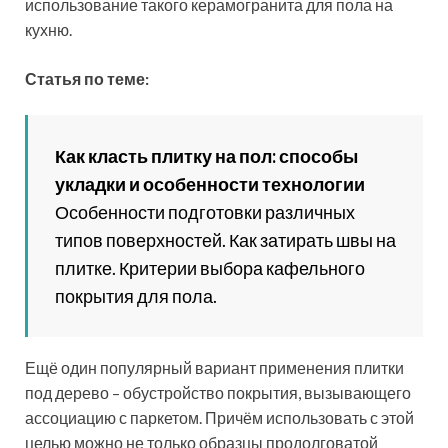
износостойкость;
химическая стойкость. Судить об этой
характеристики можно по наличию в
маркировке продукции символов «А» и «АА».
Если они присутствуют, укладывать такие
изделия следует там, где пол чаще всего
загрязняется — в прихожей, на кухне или в
ванной;
коэффициент трения плитки. Эта
характеристика говорит о том, насколько
скользким будет пол. Обозначается она
латинской буквой «R», за которой идут цифры.
Показатель ниже 11 указывает на то, что
покрытие будет очень скользким.