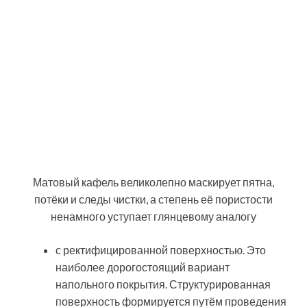
Обратите внимание!
В помещениях с
большим потоком посетителей не
желательно укладывать покрытие на
основе плитки с глазурованной
поверхностью. Её стойкость к
механическим воздействиям оставляет
желать лучшего.
Если вы решили купить плитку керамогранит для
пола, не забывайте, что такое покрытие тоже
нуждается в уходе. Особенно, обустроенное в
прихожей. Ведь песок, опавший с обуви после
прогулки по улице, являясь хорошим абразивом,
портит верхний слой напольного покрытия.