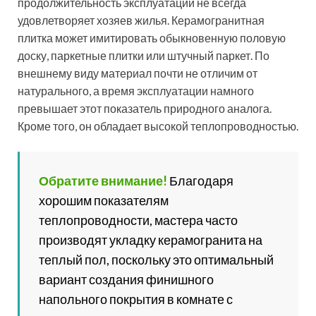
укладки и особенности технологии
Особенности подготовки различных
типов поверхностей. Как затирать швы на
плитке. Критерии выбора кафельного
покрытия для пола.
Ещё один популярный вариант применения плитки
под дерево – обустройство покрытия, вызывающего
ассоциацию с паркетом. Причём использовать с этой
целью можно не только образцы продолговатой
прямоугольной формы. Например, на лицевой
поверхности керамогранита 600-600 мм может
присутствовать изображение нескольких паркетных
досок. Вместе с тем, необходимо учитывать ещё один
фактор. Уровень цен укладки керамогранита за
квадратный метр зависит от выбранного метода
создания покрытия. А они бывают такими: