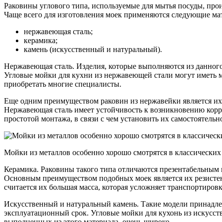
Раковины углового типа, используемые для мытья посуды, прои
Чаще всего для изготовления моек применяются следующие ма
нержавеющая сталь;
керамика;
камень (искусственный и натуральный).
Нержавеющая сталь. Изделия, которые выполняются из данного
Угловые мойки для кухни из нержавеющей стали могут иметь м
приобретать многие специалисты.
Еще одним преимуществом раковин из нержавейки является их
Нержавеющая сталь имеет устойчивость к возникновению корро
простотой монтажа, в связи с чем установить их самостоятельно
Мойки из металлов особенно хорошо смотрятся в классически
Керамика. Раковины такого типа отличаются презентабельным 
Основным преимуществом подобных моек является их резистен
считается их большая масса, которая усложняет транспортиров
Искусственный и натуральный камень. Такие модели принадле
эксплуатационный срок. Угловые мойки для кухонь из искусст
выполненных из этого материала, очень широко.