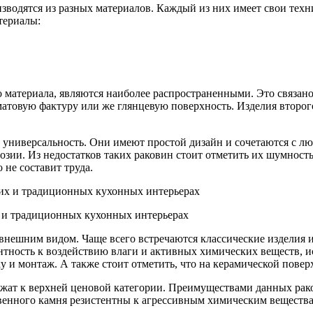
зводятся из разных материалов. Каждый из них имеет свои техн
териалы:
 материала, являются наиболее распространенными. Это связано
атовую фактуру или же глянцевую поверхность. Изделия второг
 универсальность. Они имеют простой дизайн и сочетаются с л
зии. Из недостатков таких раковин стоит отметить их шумност
 не составит труда.
х и традиционных кухонных интерьерах
внешним видом. Чаще всего встречаются классические изделия и
тность к воздействию влаги и активных химических веществ, и
ку и монтаж. А также стоит отметить, что на керамической пове
жат к верхней ценовой категории. Преимуществами данных рак
венного камня резистентны к агрессивным химическим вещества