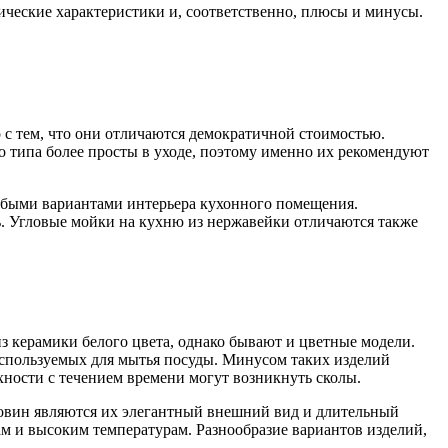
ические характеристики и, соответственно, плюсы и минусы.
 с тем, что они отличаются демократичной стоимостью.
о типа более просты в уходе, поэтому именно их рекомендуют
юбыми вариантами интерьера кухонного помещения.
ь. Угловые мойки на кухню из нержавейки отличаются также
з керамики белого цвета, однако бывают и цветные модели.
спользуемых для мытья посуды. Минусом таких изделий
рхности с течением времени могут возникнуть сколы.
овин являются их элегантный внешний вид и длительный
м и высоким температурам. Разнообразие вариантов изделий,