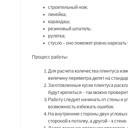
строительный нож;
линейка;
карандаш;
резиновый шпатель;
рулетка;
стусло – оно поможет ровно нарезать 
Процесс работы:
Для расчета количества плинтуса изм
величину периметра делят на стандар
Заготовленные куски плинтуса раскл
будут крепиться – так можно провери
Работу следует начинать от стены и у
возможность избежать ошибок.
На внутренние стороны двух угловых 
стороной к потолку, а другой – к стен
Далее такую же операцию проделать с