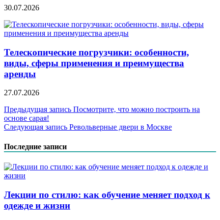
30.07.2026
Телескопические погрузчики: особенности,
виды, сферы применения и преимущества
аренды
27.07.2026
Навигация
Предыдущая запись
Посмотрите, что можно построить на
основе сарая!
по
Следующая запись
Револьверные двери в Москве
записям
Последние записи
Лекции по стилю: как обучение меняет подход к
одежде и жизни