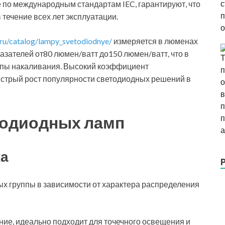
по международным стандартам IEC, гарантируют, что
 течение всех лет эксплуатации.
l.ru/catalog/lampy_svetodiodnye/
измеряется в люменах
азателей от80 люмен/ватт до150 люмен/ватт, что в
мпы накаливания. Высокий коэффициент
ыстрый рост популярности светодиодных решений в
тодиодных ламп
ка
х группы в зависимости от характера распределения
ние, идеально подходит для точечного освещения и