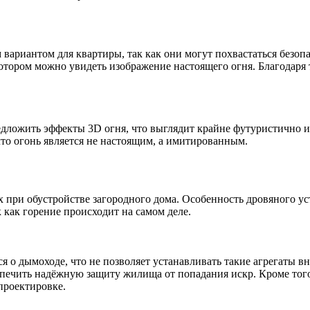
ариантом для квартиры, так как они могут похвастаться безоп
котором можно увидеть изображение настоящего огня. Благодаря
едложить эффекты 3D огня, что выглядит крайне футуристично 
что огонь является не настоящим, а имитированным.
 при обустройстве загородного дома. Особенность дровяного уст
 как горение происходит на самом деле.
я о дымоходе, что не позволяет устанавливать такие агрегаты в
печить надёжную защиту жилища от попадания искр. Кроме того,
проектировке.