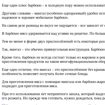
Еще один плюс барбекю – в холодную пору можно использовать
Другими словами – мангал (особенно одноразовый) удобно исп
надежное и хорошее мобильное барбекю.
На самом деле разница во вкусе не ощущается – все зависит от с
В барбекю мясо удерживается над углями на решетке. По больш
Тем не менее в форме двух приспособлений есть некоторые раз
Так, мангал – это обычно прямоугольная конструкция. Барбек
Кроме того, барбекю не всегда состоит только из жаровни и р
приготовления продуктов на таком многофункциональном обо
Еще одно отличие, что мангал – это приспособление без крыш
особенность позволяет получать более сочные блюда.
Для приготовления мяса с помощью мангала или барбекю-жаровн
подходит для приготовления мяса.
При его использовании нет неприятного запаха, который выдел
его розжига. Но прежде чем готовить, нужно дождаться, пока р