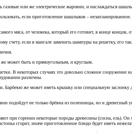
 газовые или же электрические жаровни, и наслаждаться шашлы
ользовать, если приготовление шашлыков – незапланированное.
амого мяса, от человека, который его готовит, в конце концов, о
ому счету, если в мангале заменить шампуры на решетку, его так
личия.
ю же может быть и прямоугольным, и круглым.
ешетки. В некоторых случаях это довольно сложное сооружение 
рудовании различны.
ки. Барбекю же может иметь крышку или специальную заслонку д
и подойдут не только брёвна из поленницы, но и древесный уго
яют при горении некоторые породы древесины (сосна, ель). Он 
астопка сгорит, иначе приготовленное блюдо будет иметь нежелат