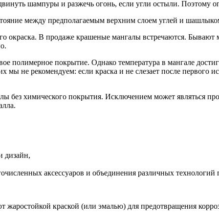
двинуть шампуры и разжечь огонь, если угли остыли. Поэтому оп
стояние между предполагаемым верхним слоем углей и шашлыком
его окраска. В продаже крашеные мангалы встречаются. Бываю
о.
 полимерное покрытие. Однако температура в мангале достигае
их мы не рекомендуем: если краска и не слезает после первого и
алы без химического покрытия. Исключением может являться про
алла.
и дизайн,
гочисленных аксессуаров и объединения различных технологий п
т жаростойкой краской (или эмалью) для предотвращения корро