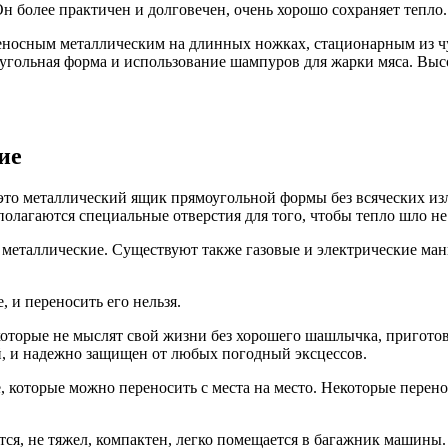
 более практичен и долговечен, очень хорошо сохраняет тепло.
еносным металлическим на длинных ножках, стационарным из ч
гольная форма и использование шампуров для жарки мяса. Высот
ие
это металлический ящик прямоугольной формы без всяческих изли
лагаются специальные отверстия для того, чтобы тепло шло не т
металлические. Существуют также газовые и электрические манга
 и переносить его нельзя.
, которые не мыслят свой жизни без хорошего шашлычка, пригото
ый, и надежно защищен от любых погодный эксцессов.
которые можно переносить с места на место. Некоторые переноси
ется, не тяжел, компактен, легко помещается в багажник машин