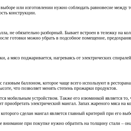
 выборе или изготовлении нужно соблюдать равновесие между т
сть конструкции.
лла, не обязательно разборный. Бывает встроен в тележку на ко
осле готовки можно убрать в подсобное помещение, предохраняя 
, а мясо поджаривается, нагреваясь от электрических спирале
с газовым баллоном, которое чаще всего используют в ресторана
высоте, что позволяет менять степень прожарки продуктов.
ется мобильным устройством. Также его изюминкой является то,
оит приобретать электрический мангал. Запах жареного мяса на 
 которого сделан мангал является главный критерий при его выб
е внимание при покупке нужно обратить на толщину стали – он