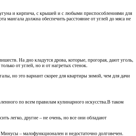
угуна и кирпича, с крышей и с любыми приспособлениями для
а мангала должна обеспечить расстояние от углей до мяса не
шеств. На дно кладутся дрова, которые, прогорая, дают уголь,
олько от углей, но и от нагретых стенок.
лы, но это вариант скорее для квартиры зимой, чем для дачи
вленного по всем правилам кулинарного искусства.В таком
ть легко, другие – не очень, но все они обладают
ы. Минусы – малофункционален и недостаточно долговечен.