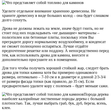
Уделите отдельное внимание хранению древесины. Не
храните древесину в виде больших колод – она будет слишком
долго сохнуть.
Дрова не должны лежать на земле, иначе будут гнить, но не
стоит под них подкладывать «не дышащие» материалы –
полиэтилен или бетонные плиты, поскольку этим Вы
преградите дорогу нормальному воздухообмену, и конденсат
не сможет полноценно испаряться. Лучше отдайте
предпочтение решетке или поддону. А непосредственно перед
тем, как использовать дрова для камина, внесите и
дополнительно просушите их в помещении.
Для того чтобы получить хороший стойкий жар, следует брать
дрова для топки камина хотя бы примерно одинакового
размера, оптимально – 7-10 см и в диаметре и длиной 2/3-3/4
от размера фасада топки (как правило, до 35 см). Если
предварительно удалите кору с поленьев – будет меньше сажи.
Порода дерева
наиболее калорийные лиственные породы дерева с большой
плотностью. Так, лучше выбрать граб, бук, дуб, береза, ясень,
клен.