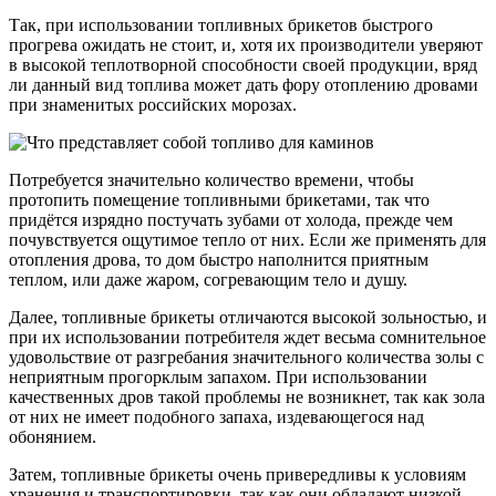
Так, при использовании топливных брикетов быстрого
прогрева ожидать не стоит, и, хотя их производители уверяют
в высокой теплотворной способности своей продукции, вряд
ли данный вид топлива может дать фору отоплению дровами
при знаменитых российских морозах.
Потребуется значительно количество времени, чтобы
протопить помещение топливными брикетами, так что
придётся изрядно постучать зубами от холода, прежде чем
почувствуется ощутимое тепло от них. Если же применять для
отопления дрова, то дом быстро наполнится приятным
теплом, или даже жаром, согревающим тело и душу.
Далее, топливные брикеты отличаются высокой зольностью, и
при их использовании потребителя ждет весьма сомнительное
удовольствие от разгребания значительного количества золы с
неприятным прогорклым запахом. При использовании
качественных дров такой проблемы не возникнет, так как зола
от них не имеет подобного запаха, издевающегося над
обонянием.
Затем, топливные брикеты очень привередливы к условиям
хранения и транспортировки, так как они обладают низкой