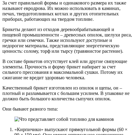
За счет правильной формы и одинакового размера их также
называют евродрова. Их можно использовать в каминах,
печах, твердотопливных котлах и других отопительных
приборах, работающих на твердом топливе.
Брикеты делают из отходов деревообрабатывающей и
пищевой промышленности – древесных опилок, шелухи риса,
гречки или семечки. Также используют доступные и
недорогие материалы, представляющие энергетическую
ценность: солому, торф или тырсу (травянистое растение).
В составе брикетов отсутствует клей или другие связующие
элементы. Прочность и форму брикет набирает за счет
сильного прессования и максимальной сушки. Потому их
сжигание не вредит здоровью человека.
Качественный брикет изготовлен из опилок и щепы, он –
плотный и разламывается с большим усилием. В упаковке не
должно быть большого количества сыпучих опилок.
Они бывают разного типа:
«Кирпичики» выпускают прямоугольной формы (60 ×
90 × 150 мм). Они имеют оптимальное соотношение