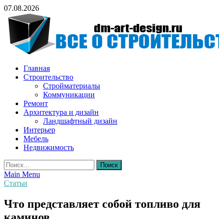
Skip
07.08.2026
to
content
Всё о строительстве и ремонтах
Главная
Строительство
Стройматериалы
Коммуникации
Ремонт
Архитектура и дизайн
Ландшафтный дизайн
Интерьер
Мебель
Недвижимость
Найти:
Main Menu
Статьи
Что представляет собой топливо для
каминов