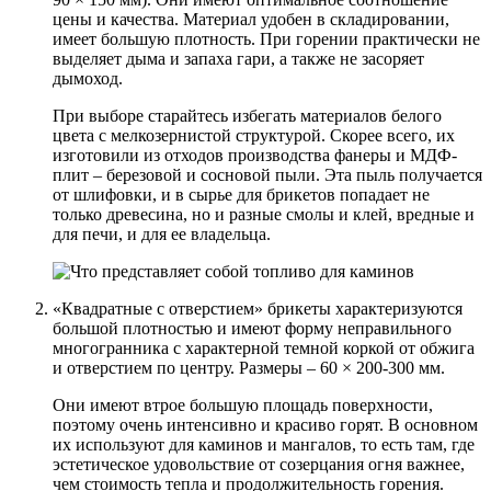
цены и качества. Материал удобен в складировании,
имеет большую плотность. При горении практически не
выделяет дыма и запаха гари, а также не засоряет
дымоход.
При выборе старайтесь избегать материалов белого
цвета с мелкозернистой структурой. Скорее всего, их
изготовили из отходов производства фанеры и МДФ-
плит – березовой и сосновой пыли. Эта пыль получается
от шлифовки, и в сырье для брикетов попадает не
только древесина, но и разные смолы и клей, вредные и
для печи, и для ее владельца.
«Квадратные с отверстием» брикеты характеризуются
большой плотностью и имеют форму неправильного
многогранника с характерной темной коркой от обжига
и отверстием по центру. Размеры – 60 × 200-300 мм.
Они имеют втрое большую площадь поверхности,
поэтому очень интенсивно и красиво горят. В основном
их используют для каминов и мангалов, то есть там, где
эстетическое удовольствие от созерцания огня важнее,
чем стоимость тепла и продолжительность горения.