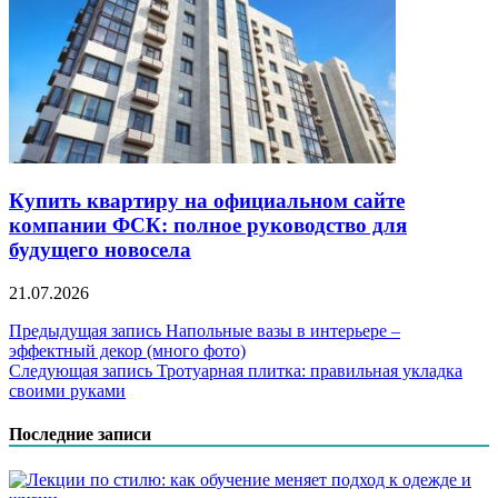
Купить квартиру на официальном сайте
компании ФСК: полное руководство для
будущего новосела
21.07.2026
Навигация
Предыдущая запись
Напольные вазы в интерьере –
эффектный декор (много фото)
по
Следующая запись
Тротуарная плитка: правильная укладка
записям
своими руками
Последние записи