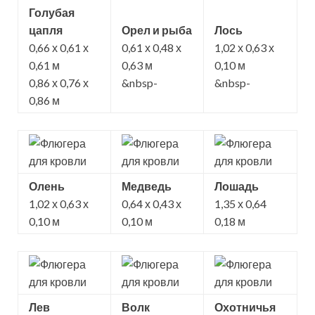
Голубая
цапля
Орел и рыба
Лось
0,66 х 0,61 х
0,61 х 0,48 х
1,02 х 0,63 х
0,61 м
0,63 м
0,10 м
0,86 х 0,76 х
&nbsp-
&nbsp-
0,86 м
Олень
Медведь
Лошадь
1,02 х 0,63 х
0,64 х 0,43 х
1,35 х 0,64
0,10 м
0,10 м
0,18 м
Лев
Волк
Охотничья