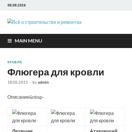
08.08.2026
Всё о
строите
MAIN MENU
и ремон
КРОВЛЯ
Флюгера для кровли
18.02.2011
-
by
admin
Описание&nbsp-
Летящие
Атакующий