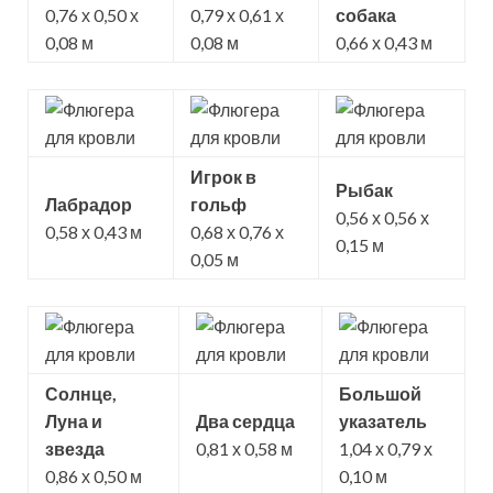
0,76 х 0,50 х
0,79 х 0,61 х
собака
0,08 м
0,08 м
0,66 х 0,43 м
Игрок в
Рыбак
Лабрадор
гольф
0,56 х 0,56 х
0,58 х 0,43 м
0,68 х 0,76 х
0,15 м
0,05 м
Солнце,
Большой
Луна и
Два сердца
указатель
звезда
0,81 х 0,58 м
1,04 х 0,79 х
0,86 х 0,50 м
0,10 м