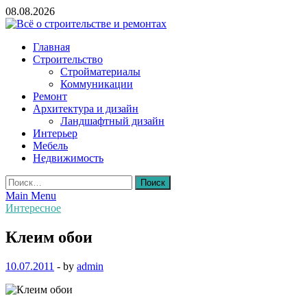
Skip
08.08.2026
to
content
Всё о строительстве и ремонтах
Главная
Строительство
Стройматериалы
Коммуникации
Ремонт
Архитектура и дизайн
Ландшафтный дизайн
Интерьер
Мебель
Недвижимость
Найти:
Main Menu
Интересное
Клеим обои
10.07.2011
-
by
admin