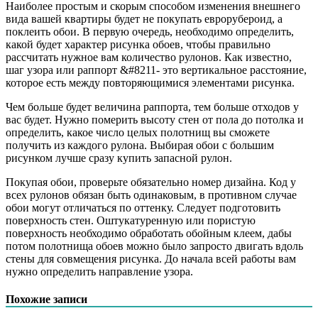
Наиболее простым и скорым способом изменения внешнего
вида вашей квартиры будет не покупать еврорубероид, а
поклеить обои. В первую очередь, необходимо определить,
какой будет характер рисунка обоев, чтобы правильно
рассчитать нужное вам количество рулонов. Как известно,
шаг узора или раппорт &#8211- это вертикальное расстояние,
которое есть между повторяющимися элементами рисунка.
Чем больше будет величина раппорта, тем больше отходов у
вас будет.
Нужно померить высоту стен от пола до потолка и
определить, какое число целых полотнищ вы сможете
получить из каждого рулона. Выбирая обои с большим
рисунком лучше сразу купить запасной рулон.
Покупая обои, проверьте обязательно номер дизайна. Код у
всех рулонов обязан быть одинаковым, в противном случае
обои могут отличаться по оттенку. Следует подготовить
поверхность стен. Оштукатуренную или пористую
поверхность необходимо обработать обойным клеем, дабы
потом полотнища обоев можно было запросто двигать вдоль
стены для совмещения рисунка. До начала всей работы вам
нужно определить направление узора.
Похожие записи