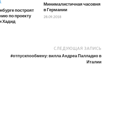
Минималистичная часовня
в Германии
нбурге построят
ию по проекту
28.09.2018
и Хадид
СЛЕДУЮЩАЯ ЗАПИСЬ
#отпускпообмену: вилла Андреа Палладио в
Италии