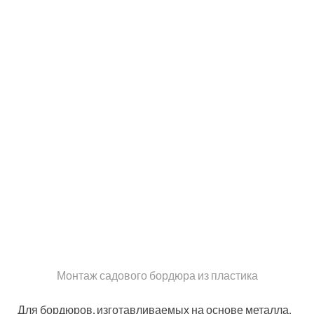
садовых дорожек
Этот вид материала хорошо сочетается с покрытием
из брусчатки, особенно если дизайн вашей
придомовой территории выполнен в английском
стиле. Стоит отметить, что не рекомендуется
выполнять монтаж кирпича в качестве бордюра в тех
районах, где наблюдаются частые и обильные дожди,
выпадает высокий уровень осадков. Под
воздействием большого количества влаги этот
материал очень быстро разрушается.
Как класть тротуарную
плитку с применением
бордюра: правильный