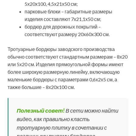
наклон поверхности).
Установка бордюров
Перед тем как осуществлять закупку материала,
определитесь, на что лучше класть тротуарную плитку
и каким вариантом основания вы можете их
обеспечить на своем участке. От этого напрямую
зависит тип материала, который нужно будет
закупить. Самый распространенный вариант основы
под мощение – грунт, с предварительно
сформированной подушкой из песка, щебня или
бетона.
Обратите внимание!
Многие