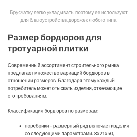
Технические характеристики – сюда
относится вид бордюра, его структура и
размерные параметры, а также особенности
формы.
Показатели, отражающие уровень прочности
изделий.
Сроки службы бордюров.
Расценки на укладку тротуарной плитки без
бордюра и с бордюром (если предполагается
использование услуг специалистов).
Стойкость к температурным перепадам, а
также воздействию факторов окружающей
среды.
Качество окрашивания заготовок (насколько
равномерно окрашена поверхность
бордюра).
Особенности объекта под укладку плитки (вид
дорожки или площадки, площадь, форма и