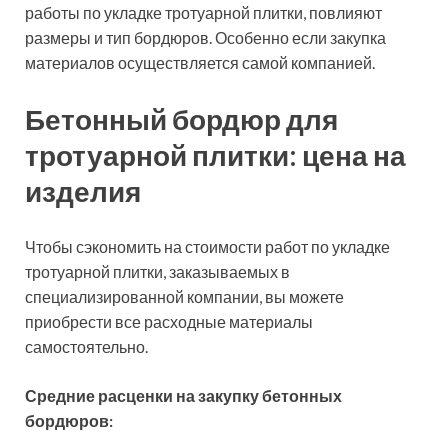
Чтобы сэкономить на стоимости работ по укладке
тротуарной плитки, заказываемых в
специализированной компании, вы можете
приобрести все расходные материалы
самостоятельно.
Средние расценки на закупку бетонных
бордюров:
Размерн
Тип
параметр
Цвет
изделия
(назначение)
(ширина/дл
высота), 
Белый
15х100х3
Дорожный бордюр
Серый
15х100х3
Колор Микс
8х100х2