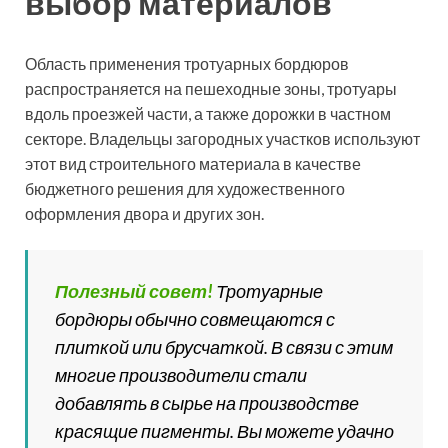
Брусчатку легко укладывать, поэтому ее используют
для благоустройства дорожек любого типа
Размер бордюров для
тротуарной плитки
Современный ассортимент строительного рынка
предлагает множество вариаций бордюров в
отношении размеров. Благодаря этому каждый
потребитель может отыскать изделия, отвечающие
его требованиям.
Классификация бордюров по размерам: