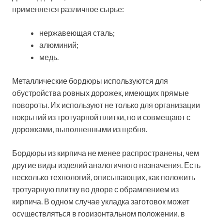
выбор материалов
Область применения тротуарных бордюров
распространяется на пешеходные зоны, тротуары
вдоль проезжей части, а также дорожки в частном
секторе. Владельцы загородных участков используют
этот вид строительного материала в качестве
бюджетного решения для художественного
оформления двора и других зон.
Полезный совет!
Тротуарные
бордюры обычно совмещаются с
плиткой или брусчаткой. В связи с этим
многие производители стали
добавлять в сырье на производстве
красящие пигменты. Вы можете удачно