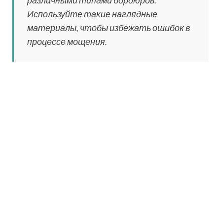
задаются вопросом, можно ли класть
тротуарную плитку на асфальт, имея
в своем распоряжении старое
асфальтовое покрытие во дворе. На
самом деле можно, но для этого
придется провести ряд
подготовительных работ, чтобы
обеспечить качество покрытия.
Укладка тротуарной плитки:
расценки на
профессиональные услуги
После закупки материала стоит определиться, будете
ли вы делать все работы по мощению