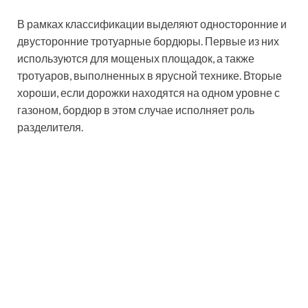
Качество бордюров для
тротуарной плитки: как
правильно установить
материал
Рекомендации относительно того, как самому
положить тротуарную плитку во дворе,
ограничиваются не только самой технологией, но и
советами по выбору материалов. Качество бордюров,
как и самой плитки, оказывает непосредственное
влияние на конечный результат, поэтому процесс
выбора материалов чрезвычайно важен.
В процессе закупки следует руководствовать
несколькими критериями: