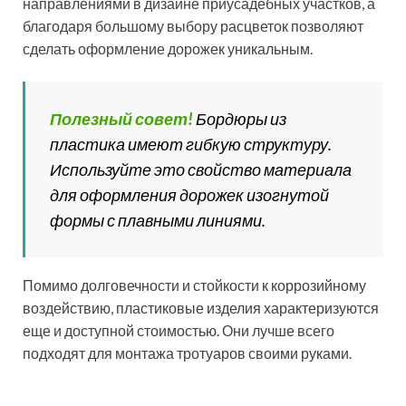
обустройства ровных дорожек, имеющих прямые
повороты. Их используют не только для организации
покрытий из тротуарной плитки, но и совмещают с
дорожками, выполненными из щебня.
Бордюры из кирпича не менее распространены, чем
другие виды изделий аналогичного назначения. Есть
несколько технологий, описывающих, как положить
тротуарную плитку во дворе с обрамлением из
кирпича. В одном случае укладка заготовок может
осуществляться в горизонтальном положении, в
другом – кирпич помещается под диагональным
наклоном. В результате получается красивое
зубчатое обрамление дорожки.
Использование красного кирпича при оформлении