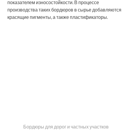
Помимо стандартных прямоугольников, покупатели
могут приобрести бордюры следующих форм:
ступенька;
дуга;
волна и т.п.
Нередко в качестве тротуарных бордюров
используются клинкерные кирпичи. Этот вид
материала имеет высокий показатель прочности,
длительные сроки службы, при этом он полностью
экологичный.
С другой стороны, если вы задумываетесь над тем,
как правильно класть тротуарную плитку своими
руками, использования клинкерных кирпичей в
работе стоит избегать. Дело в том, что блоки имеют
большие размеры, из-за чего между заготовками в