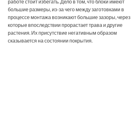
(ширина/
руб./шт.
длина/
высота), см
Серый
59
Красный
79
21х50х7
Желтый
99
Коричневый
99
Серый
39
Красный
69
20х50х3
Желтый
79
Коричневый
79
Металлические, кирпичные
и гибкие бордюры для