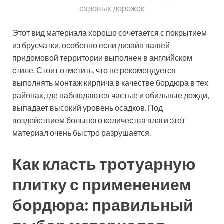
практически идеальная чистота поверхности;
стойкость к воздействию влаги;
неуязвимость перед влиянием химических
веществ (допускается даже использование
гололедных реагентов);
обширная цветовая гамма;
нет нужды выполнять дополнительную
внешнюю отделку.
В рамках классификации выделяют односторонние и
двусторонние тротуарные бордюры. Первые из них
используются для мощеных площадок, а также
тротуаров, выполненных в ярусной технике. Вторые
хороши, если дорожки находятся на одном уровне с
газоном, бордюр в этом случае исполняет роль
разделителя.