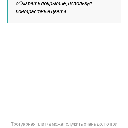
поребрики – размерный ряд включает изделия
со следующими параметрами: 8х21х50,
5х20х100, 4,5х21х50 см;
парковые блоки – габаритные размеры
изделия составляют 7х21,1х50 см;
бордюр для дорожных покрытий –
соответствуют размеру 20х60х300 см.
Тротуарные бордюры заводского производства
обычно соответствуют стандартным размерам – 8х20
или 5х20 см. Изделия прямоугольной формы имеют
более широкую размерную линейку, включающую
маленькие бордюры с параметрами 0,6х2х5 см, а
также большие – 8х20х100 см.
Полезный совет!
В сети можно найти
видео, как правильно класть