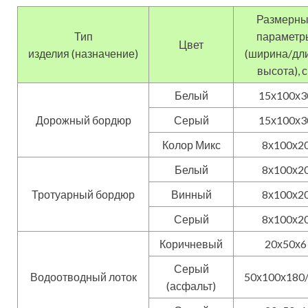
Белый
8х100х2
Тротуарный бордюр
Винный
8х100х2
Серый
8х100х2
Коричневый
20х50х6
Серый
Водоотводный лоток
50х100х180
(асфальт)
Серый
20х50х6
Полезный совет!
Включите указанные
в таблице дорожные бордюры в
технологию укладки тротуарной
плитки под автомобиль. Эти изделия
будут обеспечивать безопасность на