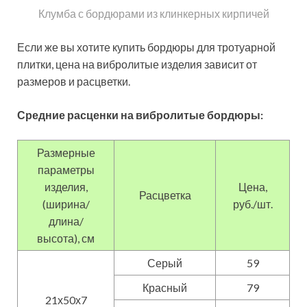
тротуарной плитки
Пластиковые бордюры для тротуарной плитки
относятся к универсальным изделиям. Они
гармонируют с различными стилевыми
направлениями в дизайне приусадебных участков, а
благодаря большому выбору расцветок позволяют
сделать оформление дорожек уникальным.
Полезный совет!
Бордюры из
пластика имеют гибкую структуру.
Используйте это свойство материала
для оформления дорожек изогнутой
формы с плавными линиями.