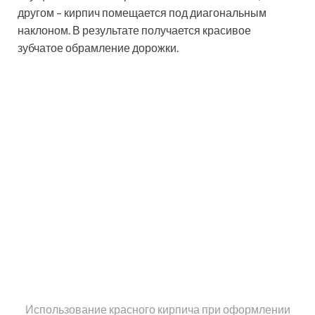
обыграть покрытие, используя
контрастные цвета.
Тротуарная плитка может служить очень долго при
условии правильной укладки
Если сравнивать тротуарный вариант изделий с
другими типами бордюров, можно выделить целый
ряд преимуществ:
высокий уровень стойкости к износу;
прочность и надежность;
стойкость к резким температурным
перепадам;