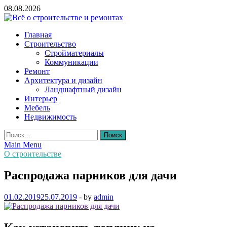
Skip
08.08.2026
to
content
Всё о строительстве и ремонтах
Главная
Строительство
Стройматериалы
Коммуникации
Ремонт
Архитектура и дизайн
Ландшафтный дизайн
Интерьер
Мебель
Недвижимость
Найти:
Main Menu
О строительстве
Распродажа парников для дачи
01.02.2019
25.07.2019
-
by
admin