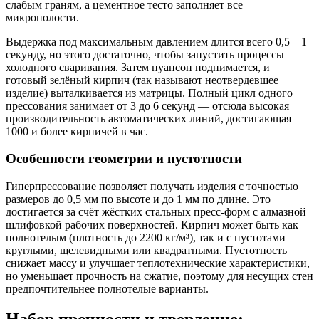
слабым граням, а цементное тесто заполняет все
микрополости.
Выдержка под максимальным давлением длится всего 0,5 – 1
секунду, но этого достаточно, чтобы запустить процессы
холодного сваривания. Затем пуансон поднимается, и
готовый зелёный кирпич (так называют неотвердевшее
изделие) выталкивается из матрицы. Полный цикл одного
прессования занимает от 3 до 6 секунд — отсюда высокая
производительность автоматических линий, достигающая
1000 и более кирпичей в час.
Особенности геометрии и пустотности
Гиперпрессование позволяет получать изделия с точностью
размеров до 0,5 мм по высоте и до 1 мм по длине. Это
достигается за счёт жёстких стальных пресс-форм с алмазной
шлифовкой рабочих поверхностей. Кирпич может быть как
полнотелым (плотность до 2200 кг/м³), так и с пустотами —
круглыми, щелевидными или квадратными. Пустотность
снижает массу и улучшает теплотехнические характеристики,
но уменьшает прочность на сжатие, поэтому для несущих стен
предпочтительнее полнотелые варианты.
Набор прочности и твердение: