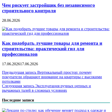
Чем рискует застройщик без независимого
строительного контроля
28.06.2026
Как подобрать лучшие товары для ремонта и
строительства: практический гид для
профессионалов
17.06.2026
17.06.2026
Навигация
Предыдущая запись
Вертикальный простор: почему
покупатели обращают внимание на квартиры с высокими
по
потолками
записям
Следующая запись
Эксплуатация ручных цепных и
рычажных талей в сложных условиях
Последние записи