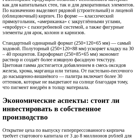
как для капитальных стен, так и для декоративных элементов.
По назначению выделяют рядовой (строительный) и лицевой
(облицовочный) кирпич. По форме — классический
прямоугольник, «американка» с закруглёнными углами,
«евробрус» с пазогребневой системой, а также фигурные
элементы для арок, колонн и карнизов.
Стандартный одинарный формат (250×120×65 мм) — самый
ходовой. Полуторный (250×120×88 мм) ускоряет кладку на 30
– 40 процентов. Евроформат (250×85×65 мм) экономит
раствор и создаёт более изящную фасадную текстуру.
Цветовая гамма достигается добавлением в смесь оксидов
железа, хрома, марганца или титана. От пастельно-песочного
до насыщенно-вишнёвого — палитра включает более 30
оттенков, которые не выцветают на солнце благодаря тому,
что пигмент внедрён в толщу материала.
Экономические аспекты: стоит ли
инвестировать в собственное
производство
Открытие цеха по выпуску гиперпрессованного кирпича
требует стартового капитала от 3 до 8 миллионов рублей для