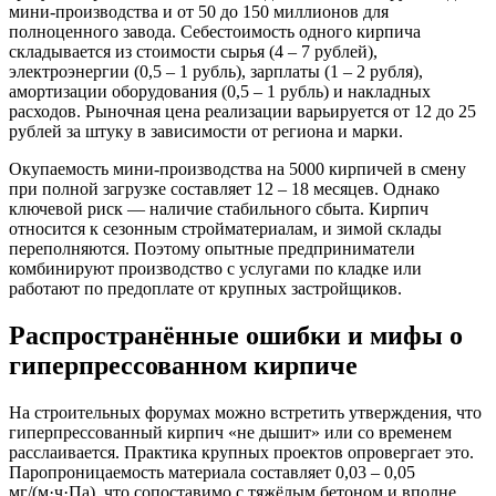
мини-производства и от 50 до 150 миллионов для
полноценного завода. Себестоимость одного кирпича
складывается из стоимости сырья (4 – 7 рублей),
электроэнергии (0,5 – 1 рубль), зарплаты (1 – 2 рубля),
амортизации оборудования (0,5 – 1 рубль) и накладных
расходов. Рыночная цена реализации варьируется от 12 до 25
рублей за штуку в зависимости от региона и марки.
Окупаемость мини-производства на 5000 кирпичей в смену
при полной загрузке составляет 12 – 18 месяцев. Однако
ключевой риск — наличие стабильного сбыта. Кирпич
относится к сезонным стройматериалам, и зимой склады
переполняются. Поэтому опытные предприниматели
комбинируют производство с услугами по кладке или
работают по предоплате от крупных застройщиков.
Распространённые ошибки и мифы о
гиперпрессованном кирпиче
На строительных форумах можно встретить утверждения, что
гиперпрессованный кирпич «не дышит» или со временем
расслаивается. Практика крупных проектов опровергает это.
Паропроницаемость материала составляет 0,03 – 0,05
мг/(м·ч·Па), что сопоставимо с тяжёлым бетоном и вполне