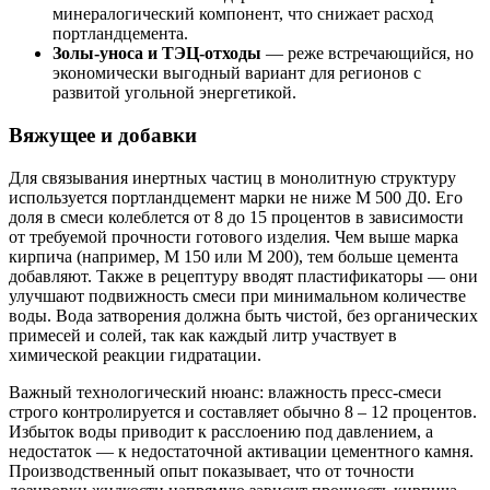
минералогический компонент, что снижает расход
портландцемента.
Золы-уноса и ТЭЦ-отходы
— реже встречающийся, но
экономически выгодный вариант для регионов с
развитой угольной энергетикой.
Вяжущее и добавки
Для связывания инертных частиц в монолитную структуру
используется портландцемент марки не ниже М 500 Д0. Его
доля в смеси колеблется от 8 до 15 процентов в зависимости
от требуемой прочности готового изделия. Чем выше марка
кирпича (например, М 150 или М 200), тем больше цемента
добавляют. Также в рецептуру вводят пластификаторы — они
улучшают подвижность смеси при минимальном количестве
воды. Вода затворения должна быть чистой, без органических
примесей и солей, так как каждый литр участвует в
химической реакции гидратации.
Важный технологический нюанс: влажность пресс-смеси
строго контролируется и составляет обычно 8 – 12 процентов.
Избыток воды приводит к расслоению под давлением, а
недостаток — к недостаточной активации цементного камня.
Производственный опыт показывает, что от точности