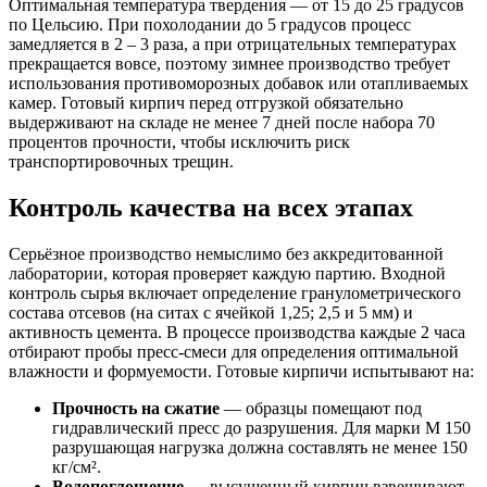
Оптимальная температура твердения — от 15 до 25 градусов
по Цельсию. При похолодании до 5 градусов процесс
замедляется в 2 – 3 раза, а при отрицательных температурах
прекращается вовсе, поэтому зимнее производство требует
использования противоморозных добавок или отапливаемых
камер. Готовый кирпич перед отгрузкой обязательно
выдерживают на складе не менее 7 дней после набора 70
процентов прочности, чтобы исключить риск
транспортировочных трещин.
Контроль качества на всех этапах
Серьёзное производство немыслимо без аккредитованной
лаборатории, которая проверяет каждую партию. Входной
контроль сырья включает определение гранулометрического
состава отсевов (на ситах с ячейкой 1,25; 2,5 и 5 мм) и
активность цемента. В процессе производства каждые 2 часа
отбирают пробы пресс-смеси для определения оптимальной
влажности и формуемости. Готовые кирпичи испытывают на:
Прочность на сжатие
— образцы помещают под
гидравлический пресс до разрушения. Для марки М 150
разрушающая нагрузка должна составлять не менее 150
кг/см².
Водопоглощение
— высушенный кирпич взвешивают,