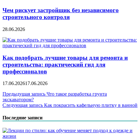
Чем рискует застройщик без независимого
строительного контроля
28.06.2026
Как подобрать лучшие товары для ремонта и
строительства: практический гид для
профессионалов
17.06.2026
17.06.2026
Навигация
Предыдущая запись
Что такое разработка грунта
экскаватором?
по
Следующая запись
Как покрасить кафельную плитку в ванной
записям
Последние записи