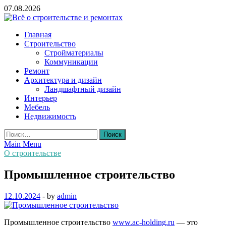
Skip
07.08.2026
to
content
Всё о строительстве и ремонтах
Главная
Строительство
Стройматериалы
Коммуникации
Ремонт
Архитектура и дизайн
Ландшафтный дизайн
Интерьер
Мебель
Недвижимость
Найти:
Main Menu
О строительстве
Промышленное строительство
12.10.2024
-
by
admin
Промышленное строительство
www.ac-holding.ru
— это