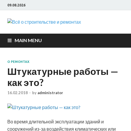
09.08.2026
Всё о
строите
MAIN MENU
и ремон
О РЕМОНТАХ
Штукатурные работы —
как это?
16.02.2018
-
by
administrator
Во время длительной эксплуатации зданий и
сооружений из-за воздействия климатических или