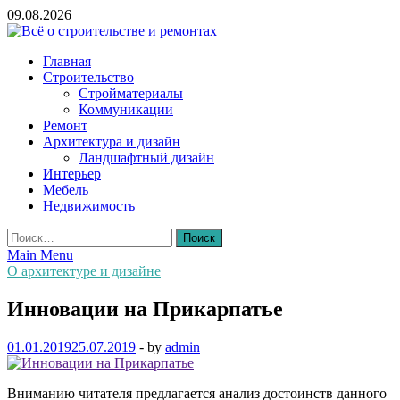
Skip
09.08.2026
to
content
Всё о строительстве и ремонтах
Главная
Строительство
Стройматериалы
Коммуникации
Ремонт
Архитектура и дизайн
Ландшафтный дизайн
Интерьер
Мебель
Недвижимость
Найти:
Main Menu
О архитектуре и дизайне
Инновации на Прикарпатье
01.01.2019
25.07.2019
-
by
admin
Вниманию читателя предлагается анализ достоинств данного