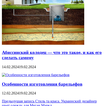
Абиссинский колодец — что это такое, и как его
сделать самому
14.02.2024
19.02.2024
Особенности изготовления барельефов
12.02.2024
19.02.2024
Навигация
Предыдущая запись
Стиль та краса. Украинский дизайнер
шьет одежду для Меган Маркл