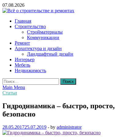
Skip
07.08.2026
to
content
Всё о строительстве и ремонтах
Главная
Строительство
Стройматериалы
Коммуникации
Ремонт
Архитектура и дизайн
Ландшафтный дизайн
Интерьер
Мебель
Недвижимость
Найти:
Main Menu
Статьи
Гидродинамика – быстро, просто,
безопасно
28.05.2017
25.07.2019
-
by
administrator