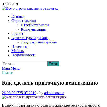
Skip
09.08.2026
to
content
Всё о строительстве и ремонтах
Главная
Строительство
Стройматериалы
Коммуникации
Ремонт
Архитектура и дизайн
Ландшафтный дизайн
Интерьер
Мебель
Недвижимость
Найти:
Main Menu
Статьи
Как сделать приточную вентиляцию
26.03.2017
25.07.2019
-
by
administrator
Воздух играет важную роль для жизнедеятельности любого