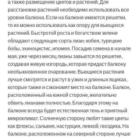
а также размещение цветов и растений. Для
расстановки растений необходимо использовать все
уровни балкона. Если на балконе имеются решетки,
то их можно использовать как опору для вьющихся
растений. Быстротой роста и богатством зелени
обладают следующие сорта лиан: кобея, турецкие
бобы, эхиноцистис, ипомея. Посадив семена в начале
мая, уже через месяц лианы завьются по решетке,
создавая живую изгородь, которая придаст балкону
необыкновенное очарование. Вьющиеся растения
лучше смотрятся и растут в узких и длинных ящиках,
которые также и сэкономят место на балконе. Балкон,
расположенный на южной стороне, желательно
обвить лианами полностью. Благодаря этому на
балконе всегда будет естественная тень и приятный
микроклимат. Солнечную сторону любят такие цветы
как флоксы, сальвия, настурция, левкой, гвоздика. На
балконе, расположенном на северной стороне лучше