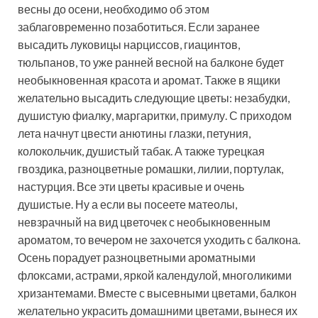
весны до осени, необходимо об этом
заблаговременно позаботиться. Если заранее
высадить луковицы нарциссов, гиацинтов,
тюльпанов, то уже ранней весной на балконе будет
необыкновенная красота и аромат. Также в ящики
желательно высадить следующие цветы: незабудки,
душистую фиалку, маргаритки, примулу. С приходом
лета начнут цвести анютины глазки, петуния,
колокольчик, душистый табак. А также турецкая
гвоздика, разноцветные ромашки, лилии, портулак,
настурция. Все эти цветы красивые и очень
душистые. Ну а если вы посеете матеолы,
невзрачный на вид цветочек с необыкновенным
ароматом, то вечером не захочется уходить с балкона.
Осень порадует разноцветными ароматными
флоксами, астрами, яркой календулой, многоликими
хризантемами. Вместе с высевными цветами, балкон
желательно украсить домашними цветами, вынеся их