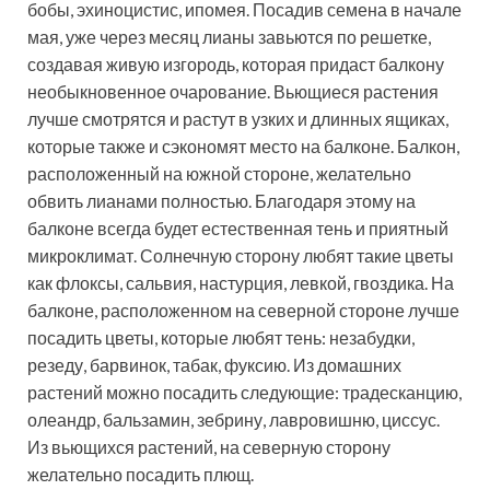
бобы, эхиноцистис, ипомея. Посадив семена в начале
мая, уже через месяц лианы завьются по решетке,
создавая живую изгородь, которая придаст балкону
необыкновенное очарование. Вьющиеся растения
лучше смотрятся и растут в узких и длинных ящиках,
которые также и сэкономят место на балконе. Балкон,
расположенный на южной стороне, желательно
обвить лианами полностью. Благодаря этому на
балконе всегда будет естественная тень и приятный
микроклимат. Солнечную сторону любят такие цветы
как флоксы, сальвия, настурция, левкой, гвоздика. На
балконе, расположенном на северной стороне лучше
посадить цветы, которые любят тень: незабудки,
резеду, барвинок, табак, фуксию. Из домашних
растений можно посадить следующие: традесканцию,
олеандр, бальзамин, зебрину, лавровишню, циссус.
Из вьющихся растений, на северную сторону
желательно посадить плющ.