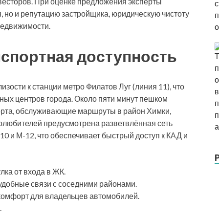
нвесторов. При оценке предложения эксперты
, но и репутацию застройщика, юридическую чистоту
недвижимости.
нспортная доступность
зости к станции метро Филатов Луг (линия 11), что
рных центров города. Около пяти минут пешком
орта, обслуживающие маршруты в район Химки,
толюбителей предусмотрена разветвлённая сеть
0 и М-12, что обеспечивает быстрый доступ к КАД и
лка от входа в ЖК.
удобные связи с соседними районами.
 комфорт для владельцев автомобилей.
.