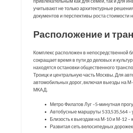
привлекательным как для семей, так и для и
учитывают не только архитектурные решения
документов и перспективы роста стоимости 
Расположение и тра
Комплекс расположен в непосредственной бли
сокращает время в пути до деловых и культу
находятся остановки общественного трансп
Троицк и центральную часть Москвы. Для ав
автомобильных дорог, включая выезды на М-1
МКАД.
Метро Филатов Луг –5‑минутная прогу
Автобусные маршруты 533,535,564 – 
Близость к выездам на М-10 и М-12 –
Развитая сеть велосипедных дорожек