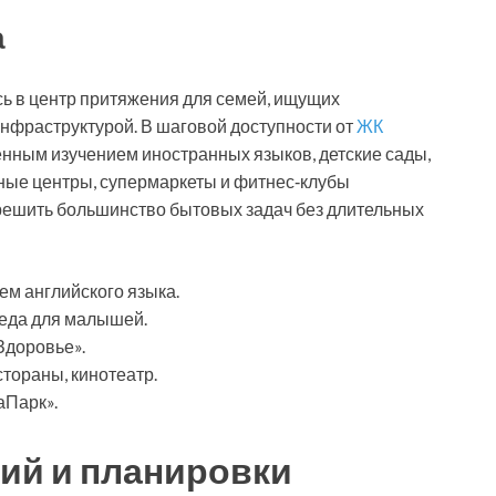
а
ь в центр притяжения для семей, ищущих
инфраструктурой. В шаговой доступности от
ЖК
ённым изучением иностранных языков, детские сады,
ьные центры, супермаркеты и фитнес‑клубы
решить большинство бытовых задач без длительных
м английского языка.
реда для малышей.
Здоровье».
тораны, кинотеатр.
аПарк».
ий и планировки