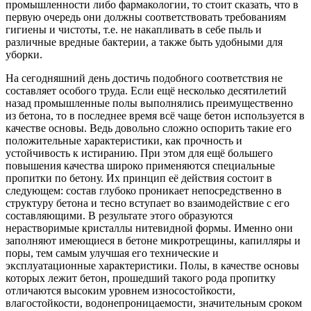
промышленности либо фармакологии, то стоит сказать, что в
первую очередь они должны соответствовать требованиям
гигиены и чистоты, т.е. не накапливать в себе пыль и
различные вредные бактерии, а также быть удобными для
уборки.
На сегодняшний день достичь подобного соответствия не
составляет особого труда. Если ещё несколько десятилетий
назад промышленные полы выполнялись преимущественно
из бетона, то в последнее время всё чаще бетон используется в
качестве основы. Ведь довольно сложно оспорить такие его
положительные характеристики, как прочность и
устойчивость к истиранию. При этом для ещё большего
повышения качества широко применяются специальные
пропитки по бетону. Их принцип её действия состоит в
следующем: состав глубоко проникает непосредственно в
структуру бетона и тесно вступает во взаимодействие с его
составляющими. В результате этого образуются
нерастворимые кристаллы нитевидной формы. Именно они
заполняют имеющиеся в бетоне микротрещины, капилляры и
поры, тем самым улучшая его технические и
эксплуатационные характеристики. Полы, в качестве основы
которых лежит бетон, прошедший такого рода пропитку
отличаются высоким уровнем износостойкости,
влагостойкости, водонепроницаемости, значительным сроком