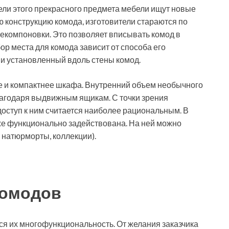
ли этого прекрасного предмета мебели ищут новые
 конструкцию комода, изготовители стараются по
екомпоновки. Это позволяет вписывать комод в
р места для комода зависит от способа его
к и установленный вдоль стены комод.
е и компактнее шкафа. Внутренний объем необычного
лагодаря выдвижным ящикам. С точки зрения
доступ к ним считается наиболее рациональным. В
кже функционально задействована. На ней можно
натюрморты, коллекции).
комодов
я их многофункциональность. От желания заказчика