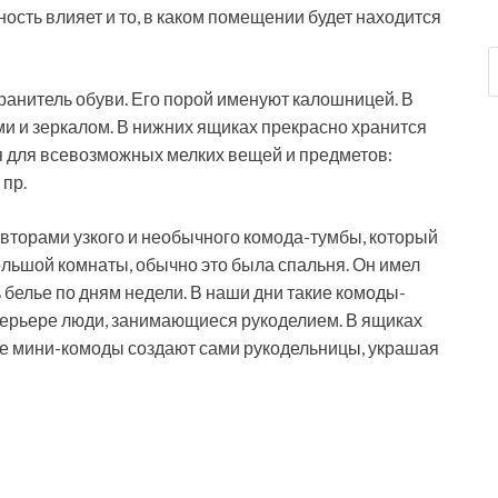
ность влияет и то, в каком помещении будет находится
хранитель обуви. Его порой именуют калошницей. В
и и зеркалом. В нижних ящиках прекрасно хранится
ся для всевозможных мелких вещей и предметов:
 пр.
авторами узкого и необычного комода-тумбы, который
ольшой комнаты, обычно это была спальня. Он имел
 белье по дням недели. В наши дни такие комоды-
терьере люди, занимающиеся рукоделием. В ящиках
ие мини-комоды создают сами рукодельницы, украшая