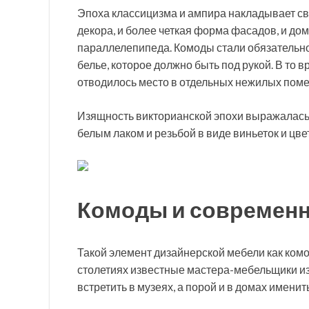
Эпоха классицизма и ампира накладывает св
декора, и более четкая форма фасадов, и д
параллелепипеда. Комоды стали обязательной
белье, которое должно быть под рукой. В то
отводилось место в отдельных нежилых пом
Изящность викторианской эпохи выражалась 
белым лаком и резьбой в виде виньеток и цве
Комоды и современ
Такой элемент дизайнерской мебели как ком
столетиях известные мастера-мебельщики и
встретить в музеях, а порой и в домах имени