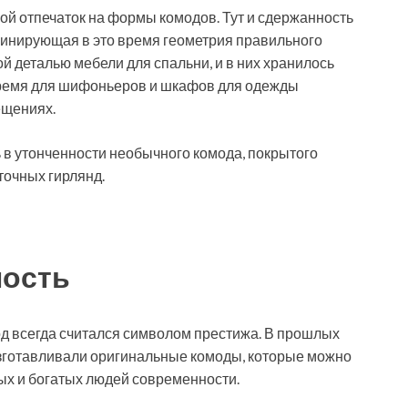
ой отпечаток на формы комодов. Тут и сдержанность
оминирующая в это время геометрия правильного
 деталью мебели для спальни, и в них хранилось
 время для шифоньеров и шкафов для одежды
ещениях.
в утонченности необычного комода, покрытого
точных гирлянд.
ность
од всегда считался символом престижа. В прошлых
зготавливали оригинальные комоды, которые можно
тых и богатых людей современности.