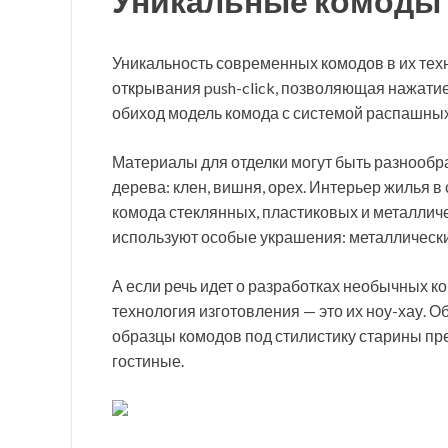
Уникальные комоды
Уникальность современных комодов в их тех
открывания push-click, позволяющая нажатие
обиход модель комода с системой распашных
Материалы для отделки могут быть разнообр
дерева: клен, вишня, орех. Интерьер жилья в
комода стеклянных, пластиковых и металлич
используют особые украшения: металлические 
А если речь идет о разработках необычных 
технология изготовления — это их ноу-хау. 
образцы комодов под стилистику старины пр
гостиные.