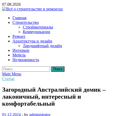
Skip
07.08.2026
to
content
Всё о строительстве и ремонтах
Главная
Строительство
Стройматериалы
Коммуникации
Ремонт
Архитектура и дизайн
Ландшафтный дизайн
Интерьер
Мебель
Недвижимость
Найти:
Main Menu
Статьи
Загородный Австралийский домик –
лаконичный, интересный и
комфортабельный
01.12.2024
-
by
administrator