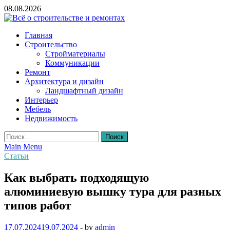
Skip
08.08.2026
to
content
Всё о строительстве и ремонтах
Главная
Строительство
Стройматериалы
Коммуникации
Ремонт
Архитектура и дизайн
Ландшафтный дизайн
Интерьер
Мебель
Недвижимость
Найти:
Main Menu
Статьи
Как выбрать подходящую
алюминиевую вышку тура для разных
типов работ
17.07.2024
19.07.2024
-
by
admin