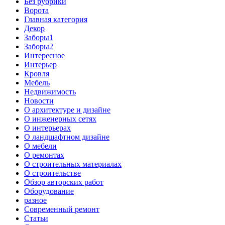
Без рубрики
Ворота
Главная категория
Декор
Заборы1
Заборы2
Интересное
Интерьер
Кровля
Мебель
Недвижимость
Новости
О архитектуре и дизайне
О инженерных сетях
О интерьерах
О ландшафтном дизайне
О мебели
О ремонтах
О строительных материалах
О строительстве
Обзор авторских работ
Оборудование
разное
Современный ремонт
Статьи