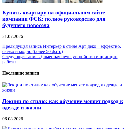
Купить квартиру на официальном сайте
компании ФСК: полное руководство для
будущего новосела
21.07.2026
Навигация
Предыдущая запись
Интерьер в стиле Арт-деко – эффектно,
свежо и модно (более 50 фото)
по
Следующая запись
Доменная печь: устройство и принцип
записям
работы
Последние записи
Лекции по стилю: как обучение меняет подход к
одежде и жизни
06.08.2026