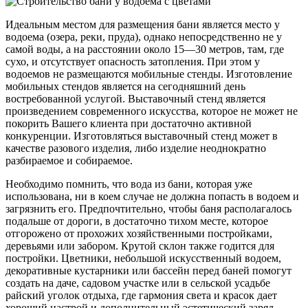
Идеальным местом для размещения бани является место у
водоема (озера, реки, пруда), однако непосредственно не у
самой воды, а на расстоянии около 15—30 метров, там, где
сухо, и отсутствует опасность затопления. При этом у
водоемов не размещаются мобильные стенды. Изготовление
мобильных стендов является на сегодняшний день
востребованной услугой. Выставочный стенд является
произведением современного искусства, которое не может не
покорить Вашего клиента при достаточно активной
конкуренции.
Изготовляться выставочный стенд может в
качестве разового изделия, либо изделие неоднократно
разбираемое и собираемое.
Необходимо помнить, что вода из бани, которая уже
использована, ни в коем случае не должна попасть в водоем и
загрязнить его. Предпочтительно, чтобы баня располагалось
подальше от дороги, в достаточно тихом месте, которое
отгорожено от прохожих хозяйственными постройками,
деревьями или забором. Крутой склон также годится для
постройки. Цветники, небольшой искусственный водоем,
декоративные кустарники или бассейн перед баней помогут
создать на даче, садовом участке или в сельской усадьбе
райский уголок отдыха, где гармония света и красок дает
хороший настрой и дополнительный эстетический заряд.