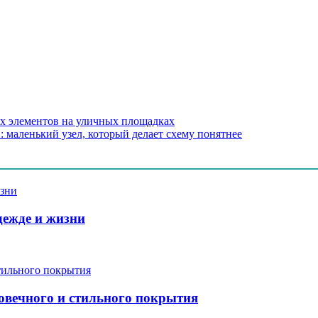
х элементов на уличных площадках
маленький узел, который делает схему понятнее
дежде и жизни
говечного и стильного покрытия