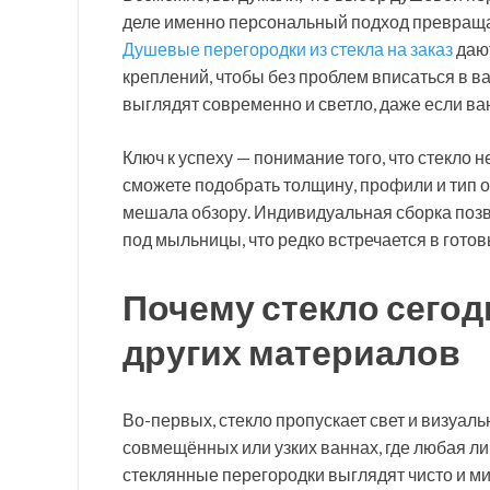
деле именно персональный подход превращает
Душевые перегородки из стекла на заказ
дают
креплений, чтобы без проблем вписаться в в
выглядят современно и светло, даже если в
Ключ к успеху — понимание того, что стекло н
сможете подобрать толщину, профили и тип о
мешала обзору. Индивидуальная сборка позво
под мыльницы, что редко встречается в готов
Почему стекло сего
других материалов
Во-первых, стекло пропускает свет и визуал
совмещённых или узких ваннах, где любая л
стеклянные перегородки выглядят чисто и мин