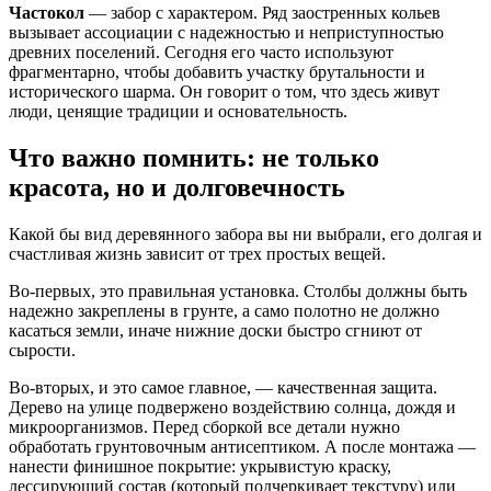
Частокол
— забор с характером. Ряд заостренных кольев
вызывает ассоциации с надежностью и неприступностью
древних поселений. Сегодня его часто используют
фрагментарно, чтобы добавить участку брутальности и
исторического шарма. Он говорит о том, что здесь живут
люди, ценящие традиции и основательность.
Что важно помнить: не только
красота, но и долговечность
Какой бы вид деревянного забора вы ни выбрали, его долгая и
счастливая жизнь зависит от трех простых вещей.
Во-первых, это правильная установка. Столбы должны быть
надежно закреплены в грунте, а само полотно не должно
касаться земли, иначе нижние доски быстро сгниют от
сырости.
Во-вторых, и это самое главное, — качественная защита.
Дерево на улице подвержено воздействию солнца, дождя и
микроорганизмов. Перед сборкой все детали нужно
обработать грунтовочным антисептиком. А после монтажа —
нанести финишное покрытие: укрывистую краску,
лессирующий состав (который подчеркивает текстуру) или