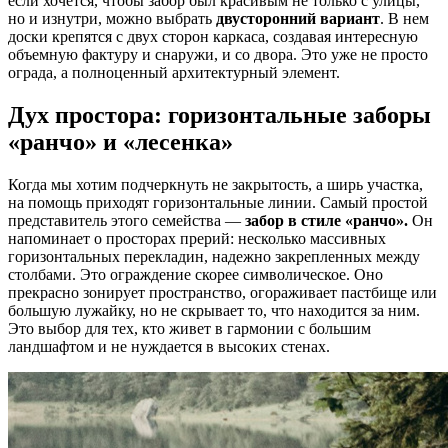
если хочется, чтобы забор был красивым не только с улицы,
но и изнутри, можно выбрать
двусторонний вариант
. В нем
доски крепятся с двух сторон каркаса, создавая интересную
объемную фактуру и снаружи, и со двора. Это уже не просто
ограда, а полноценный архитектурный элемент.
Дух простора: горизонтальные заборы
«ранчо» и «лесенка»
Когда мы хотим подчеркнуть не закрытость, а ширь участка,
на помощь приходят горизонтальные линии. Самый простой
представитель этого семейства —
забор в стиле «ранчо».
Он
напоминает о просторах прерий: несколько массивных
горизонтальных перекладин, надежно закрепленных между
столбами. Это ограждение скорее символическое. Оно
прекрасно зонирует пространство, огораживает пастбище или
большую лужайку, но не скрывает то, что находится за ним.
Это выбор для тех, кто живет в гармонии с большим
ландшафтом и не нуждается в высоких стенах.