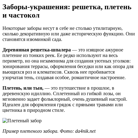
Заборы-украшения: решетка, плетень
и частокол
Некоторые заборы несут в себе не столько утилитарную,
сколько декоративную или даже историческую функцию. Они
становятся изюминкой сада.
Деревянная решетка-шпалера
— это изящное ажурное
плетение из тонких реек. Ее редко используют на весь
периметр, но она незаменима для создания уютных уголков:
зонирования террасы, оформления беседки или как опора для
вьющихся роз и клематисов. Сквозь нее пробивается
узорчатая тень, создавая особое, романтичное настроение.
Плетень, или тын,
— это путешествие в прошлое, в
деревенскую идиллию. Сплетенный из гибкой лозы, он
мгновенно задает фольклорный, очень душевный настрой.
Идеален для оформления грядок с пряными травами или
цветника в природном стиле.
Пример плетеного забора. Фото: da4nik.net