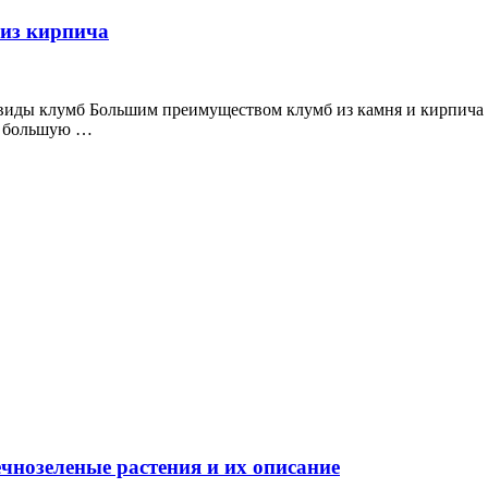
из кирпича
виды клумб Большим преимуществом клумб из камня и кирпича я
 а большую …
чнозеленые растения и их описание