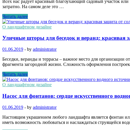
Всех нас радует красивый благоухающий садовый участок или п
затратно. На самом деле это …
Читать далее
О ландшафтном дизайне
Уличные шторы для беседок и веранд: красивая з
01.06.2019
-
by
administrator
Беседки, веранды и террасы – важное место для организации о
фрагмента загородной жизни. Сложность оформления построек
Читать далее
О ландшафтном дизайне
Насос для фонтанов: сердце искусственного водно
01.06.2019
-
by
administrator
Настоящим украшением любого ландшафта является фонтан или
иметь возможность любоваться и наслаждаться струящейся вод