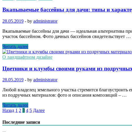
Вкапываемые бассейны для дачи: типы и характе
28.05.2019
-
by
administrator
Вкапываемые бассейны для дачи — идеальная альтернатива при
участок бассейном. Фото дачных бассейнов свидетельствует …
Читать далее
О ландшафтном дизайне
Цветники и клумбы своими руками из подручных
28.05.2019
-
by
administrator
Любой владелец земельного участка стремится благоустроить 
из подручных материалов: фото и описания композиций – …
Читать далее
Пагинация
Назад
1
2
3
4
5
Далее
записей
Последние записи