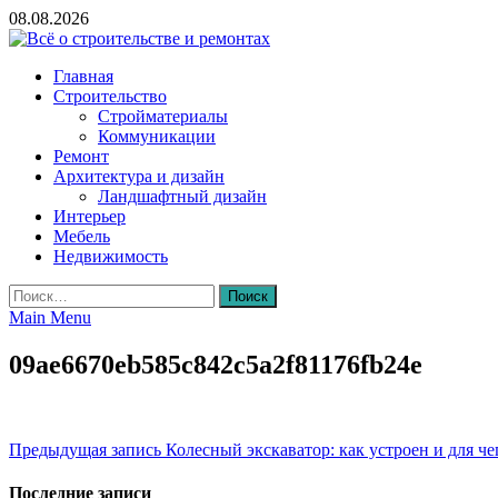
Skip
08.08.2026
to
content
Всё о строительстве и ремонтах
Главная
Строительство
Стройматериалы
Коммуникации
Ремонт
Архитектура и дизайн
Ландшафтный дизайн
Интерьер
Мебель
Недвижимость
Найти:
Main Menu
09ae6670eb585c842c5a2f81176fb24e
Навигация
Предыдущая запись
Колесный экскаватор: как устроен и для ч
по
Последние записи