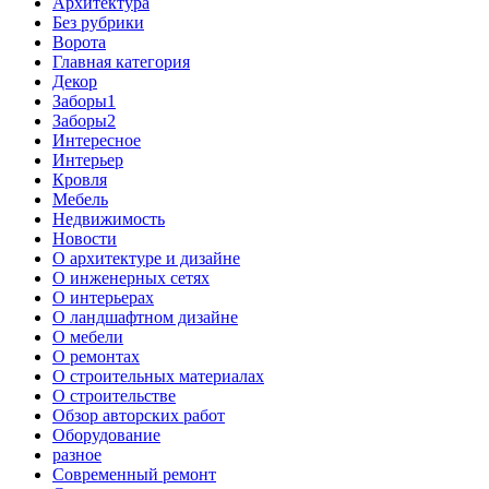
Архитектура
Без рубрики
Ворота
Главная категория
Декор
Заборы1
Заборы2
Интересное
Интерьер
Кровля
Мебель
Недвижимость
Новости
О архитектуре и дизайне
О инженерных сетях
О интерьерах
О ландшафтном дизайне
О мебели
О ремонтах
О строительных материалах
О строительстве
Обзор авторских работ
Оборудование
разное
Современный ремонт