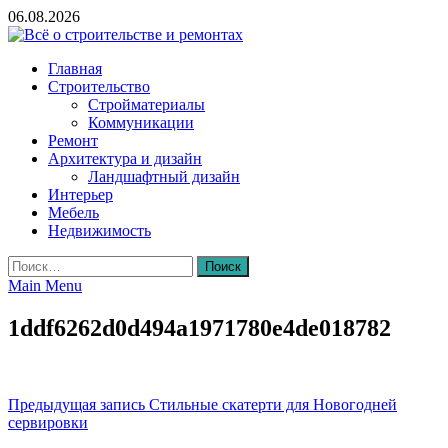
Skip
06.08.2026
to
content
Всё о строительстве и ремонтах
Главная
Строительство
Стройматериалы
Коммуникации
Ремонт
Архитектура и дизайн
Ландшафтный дизайн
Интерьер
Мебель
Недвижимость
Найти:
Main Menu
1ddf6262d0d494a1971780e4de018782
Навигация
Предыдущая запись
Стильные скатерти для Новогодней
сервировки
по