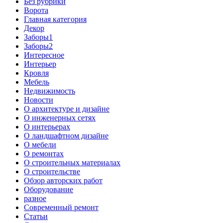
Без рубрики
Ворота
Главная категория
Декор
Заборы1
Заборы2
Интересное
Интерьер
Кровля
Мебель
Недвижимость
Новости
О архитектуре и дизайне
О инженерных сетях
О интерьерах
О ландшафтном дизайне
О мебели
О ремонтах
О строительных материалах
О строительстве
Обзор авторских работ
Оборудование
разное
Современный ремонт
Статьи