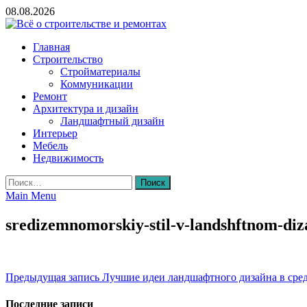
Skip
08.08.2026
to
content
Всё о строительстве и ремонтах
Главная
Строительство
Стройматериалы
Коммуникации
Ремонт
Архитектура и дизайн
Ландшафтный дизайн
Интерьер
Мебель
Недвижимость
Найти:
Main Menu
sredizemnomorskiy-stil-v-landshftnom-diz
Навигация
Предыдущая запись
Лучшие идеи ландшафтного дизайна в сре
по
Последние записи