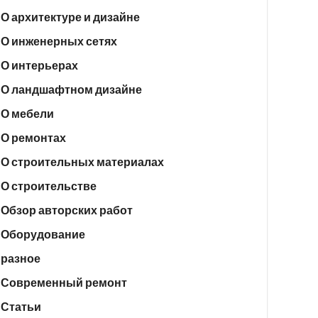
О архитектуре и дизайне
О инженерных сетях
О интерьерах
О ландшафтном дизайне
О мебели
О ремонтах
О строительных материалах
О строительстве
Обзор авторских работ
Оборудование
разное
Современный ремонт
Статьи